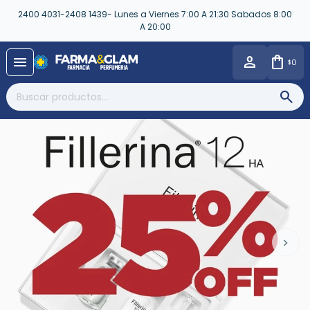
2400 4031-2408 1439- Lunes a Viernes 7:00 A 21:30 Sabados 8:00
A 20:00
close
menu
0
$