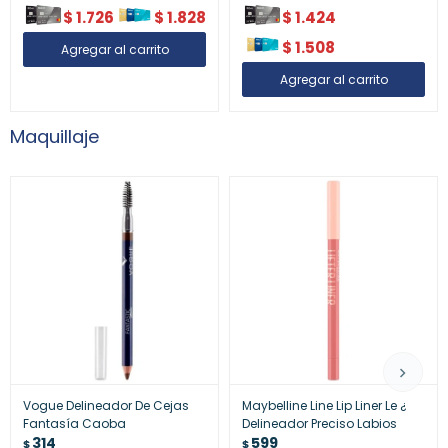
$
1.726
$
1.828
$
1.424
$
1.508
Maquillaje
Vogue Delineador De Cejas
Maybelline Line Lip Liner Le ¿
Fantasía Caoba
Delineador Preciso Labios
314
599
$
$