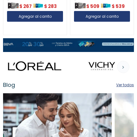
$
267
$
283
$
509
$
539
Blog
Ver todos