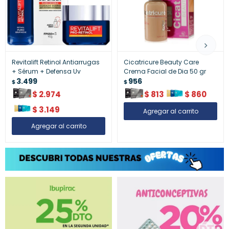
Revitalift Retinol Antiarrugas
Cicatricure Beauty Care
+ Sérum + Defensa Uv
Crema Facial de Dia 50 gr
3.499
956
$
$
$
2.974
$
813
$
860
$
3.149