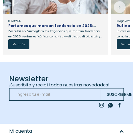
01
set
2025
01
ago
2025
Perfumes que marcan tendencia en 2025:
Rutina f
Elegí tu fragancia ideal en Farmaglam
en los d
Descubrí en Farmaglam las fragancias que marcan tendencia
La calefacc
en 2025. Perfumes icónicos como YSL Myslf, Acqua di Gio Elixir y
cómo la cu
Stronger With You Intense, con descuentos exclusivos y envío a
protege, hi
Ver más
Ver má
todo Uruguay.
Newsletter
¡Suscribite y recibí todas nuestras novedades!
SUSCRIBIRME



Mi cuenta