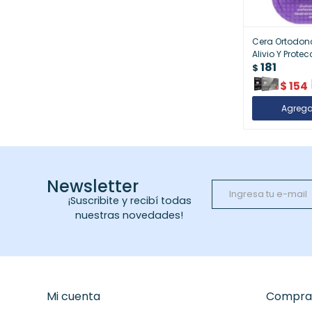
Cera Ortodon
Alivio Y Prote
181
Brackets
$
$
154
Newsletter
¡Suscribite y recibí todas
nuestras novedades!
Mi cuenta
Compra