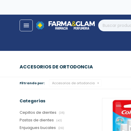
close
store
menu
local_shipping
help
phone_enabled
ACCESORIOS DE ORTODONCIA
Filtrando por:
Accesorios de ortodoncia
Categorías
Cepillos de dientes
(35)
Pastas de dientes
(43)
Enjuagues bucales
(29)