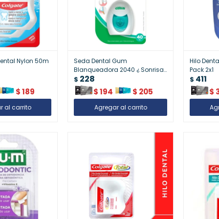
Dental Nylon 50m
Seda Dental Gum
Hilo Denta
Blanqueadora 2040 ¿ Sonrisa
Pack 2x1
228
411
Brillante
$
$
$
189
$
194
$
205
$