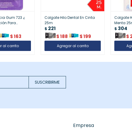
cia Gum 723 ¿
Colgate Hilo Dental En Cinta
Colgate H
cción Para
25m
Menta 2
221
304
$
$
$
163
$
188
$
199
$
SUSCRIBIRME
Empresa