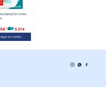
ilo Dental En Cinta
5m
258
$
274


