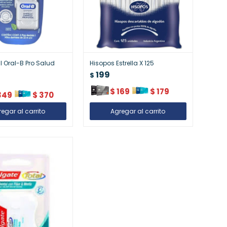
l Oral-B Pro Salud
Hisopos Estrella X 125
199
$
$
169
$
179
349
$
370