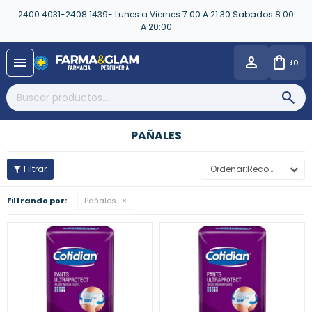
2400 4031-2408 1439- Lunes a Viernes 7:00 A 21:30 Sabados 8:00
A 20:00
close
menu
0
$
PAÑALES
Recomendados
Filtrando por:
Pañales