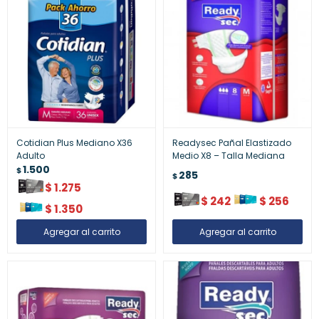
Cotidian Plus Mediano X36
Readysec Pañal Elastizado
Adulto
Medio X8 – Talla Mediana
1.500
$
285
$
$
1.275
$
242
$
256
$
1.350