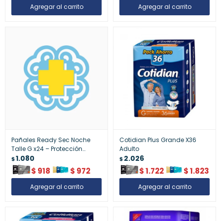
Pañales Ready Sec Noche
Cotidian Plus Grande X36
Talle G x24 – Protección
Adulto
Nocturna
1.080
2.026
$
$
$
918
$
972
$
1.722
$
1.823