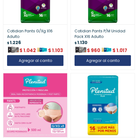
Cotidian Pants G/Xg X16
Cotidian Pants P/M Unidad
Adulto
Pack X16 Adulto
1.226
1.130
$
$
$
1.042
$
1.103
$
960
$
1.017