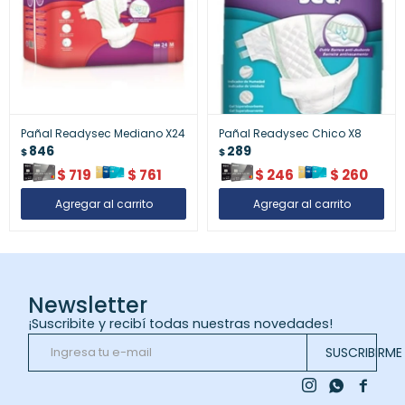
Pañal Readysec Mediano X24
Pañal Readysec Chico X8
846
289
$
$
$
719
$
761
$
246
$
260
Newsletter
¡Suscribite y recibí todas nuestras novedades!
SUSCRIBIRME


