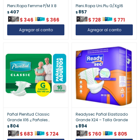
Pleni.Ropa Femme P/M X 8
Pleni.Ropa Uni.Plu G/Xg16
407
857
$
$
$
346
$
366
$
728
$
771
Pañal Plenitud Classic
Readysec Pañal Elastizado
Grande X16 ¿ Pañales
Grande X24 – Talla Grande
Tradicionales
804
894
$
$
$
683
$
724
$
760
$
805