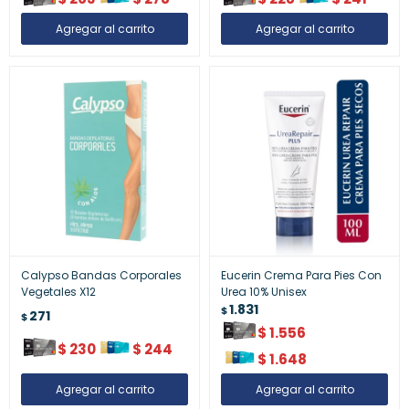
Calypso Bandas Corporales
Eucerin Crema Para Pies Con
Vegetales X12
Urea 10% Unisex
1.831
$
271
$
$
1.556
$
230
$
244
$
1.648