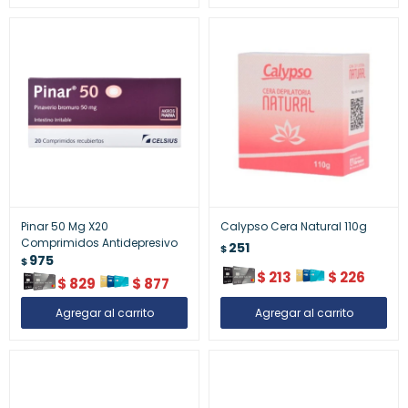
Pinar 50 Mg X20
Calypso Cera Natural 110g
Comprimidos Antidepresivo
251
$
975
$
$
213
$
226
$
829
$
877