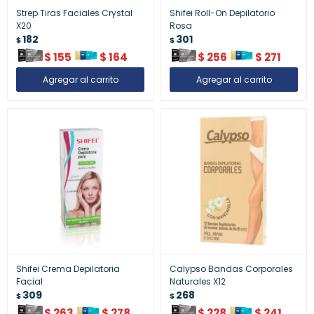
Strep Tiras Faciales Crystal
Shifei Roll-On Depilatorio
X20
Rosa
182
301
$
$
$
155
$
164
$
256
$
271
Shifei Crema Depilatoria
Calypso Bandas Corporales
Facial
Naturales X12
309
268
$
$
$
263
$
278
$
228
$
241