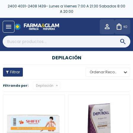
2400 4031-2408 1439- Lunes a Viernes 7:00 A 21:30 Sabados 8:00
A 20:00
close
menu
0
$
DEPILACIÓN
Recomendados
Filtrando por:
Depilación