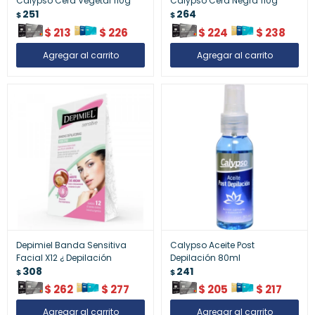
Calypso Cera Vegetal 110g
Calypso Cera Negra 110g
251
264
$
$
$
213
$
226
$
224
$
238
Depimiel Banda Sensitiva
Calypso Aceite Post
Facial X12 ¿ Depilación
Depilación 80ml
308
241
$
$
$
262
$
277
$
205
$
217