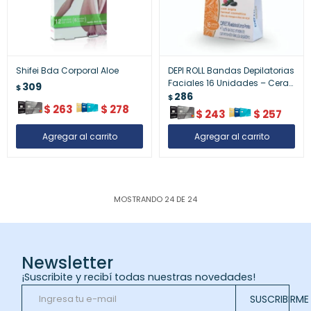
Shifei Bda Corporal Aloe
DEPI ROLL Bandas Depilatorias
Faciales 16 Unidades – Cera
309
$
Tradicional
286
$
$
263
$
278
$
243
$
257
MOSTRANDO
24
DE
24
Newsletter
¡Suscribite y recibí todas nuestras novedades!
SUSCRIBIRME