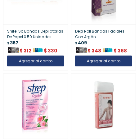
Shifei Sb Bandas Depilatorias
Depi Roll Bandas Faciales
De Papel X 50 Unidades
Con Argán
367
409
$
$
$
312
$
330
$
348
$
368