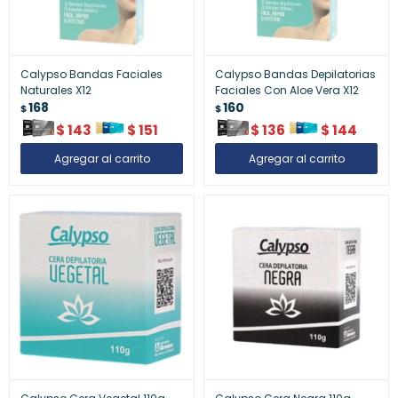
Calypso Bandas Faciales
Calypso Bandas Depilatorias
Naturales X12
Faciales Con Aloe Vera X12
168
160
$
$
$
143
$
151
$
136
$
144