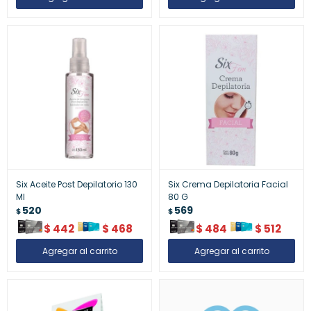
Six Aceite Post Depilatorio 130
Six Crema Depilatoria Facial
Ml
80 G
520
569
$
$
$
442
$
468
$
484
$
512