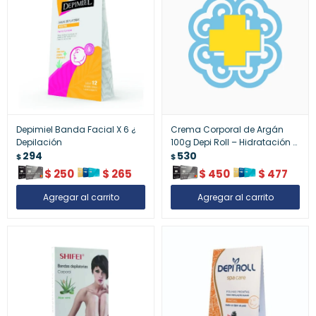
Depimiel Banda Facial X 6 ¿
Crema Corporal de Argán
Depilación
100g Depi Roll – Hidratación y
294
Nutrición Profunda
530
$
$
$
250
$
265
$
450
$
477