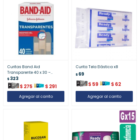
Curitas Band Aid
Curita Tela Elástica x8
Transparente 40 x 30 –
69
$
Protección de Cortes y
323
$
Raspones
$
59
$
62
$
275
$
291