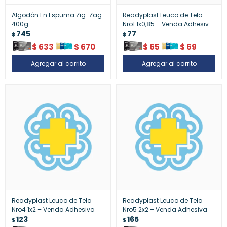
Algodón En Espuma Zig-Zag
Readyplast Leuco de Tela
400g
Nro1 1x0,85 – Venda Adhesiva
745
Pequeña
77
$
$
$
633
$
670
$
65
$
69
Readyplast Leuco de Tela
Readyplast Leuco de Tela
Nro4 1x2 – Venda Adhesiva
Nro5 2x2 – Venda Adhesiva
123
165
$
$