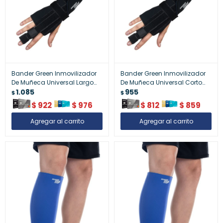
Bander Green Inmovilizador
Bander Green Inmovilizador
De Muñeca Universal Largo
De Muñeca Universal Corto
Talle S
1.085
Talle M
955
$
$
$
922
$
976
$
812
$
859