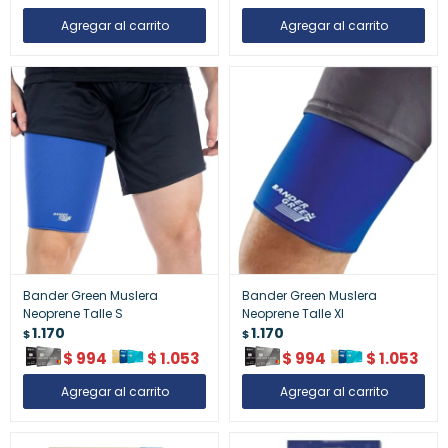
Bander Green Muslera
Bander Green Muslera
Neoprene Talle S
Neoprene Talle Xl
1.170
1.170
$
$
$
994
$
1.053
$
994
$
1.053