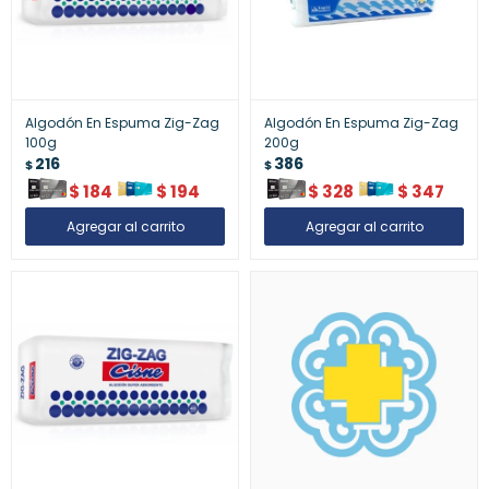
Algodón En Espuma Zig-Zag
Algodón En Espuma Zig-Zag
100g
200g
216
386
$
$
$
184
$
194
$
328
$
347