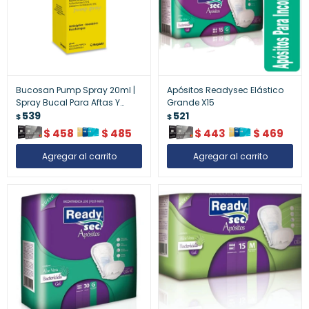
Bucosan Pump Spray 20ml |
Apósitos Readysec Elástico
Spray Bucal Para Aftas Y
Grande X15
Dolor
539
521
$
$
$
458
$
485
$
443
$
469