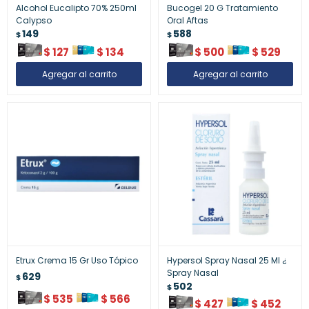
Alcohol Eucalipto 70% 250ml
Bucogel 20 G Tratamiento
Calypso
Oral Aftas
149
588
$
$
$
127
$
134
$
500
$
529
Etrux Crema 15 Gr Uso Tópico
Hypersol Spray Nasal 25 Ml ¿
Spray Nasal
629
$
502
$
$
535
$
566
$
427
$
452