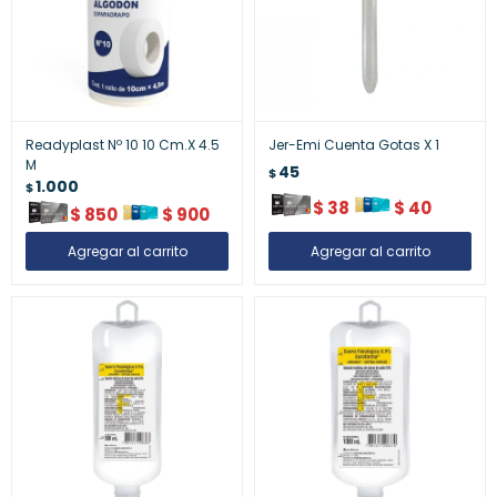
Readyplast Nº 10 10 Cm.X 4.5
Jer-Emi Cuenta Gotas X 1
M
45
$
1.000
$
$
38
$
40
$
850
$
900