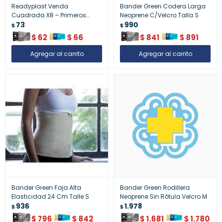
Readyplast Venda
Bander Green Codera Larga
Cuadrada X8 – Primeros
Neoprene C/Velcro Talla S
Auxilios
73
990
$
$
$
62
$
66
$
841
$
891
Bander Green Faja Alta
Bander Green Rodillera
Elasticidad 24 Cm Talle S
Neoprene Sin Rótula Velcro M
936
1.978
$
$
$
796
$
842
$
1.681
$
1.780