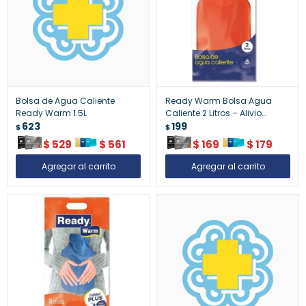
Bolsa de Agua Caliente
Ready Warm Bolsa Agua
Ready Warm 1.5L
Caliente 2 Litros – Alivio
623
Muscular
199
$
$
$
529
$
561
$
169
$
179