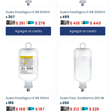
Suero Fisiológico 0.9% 500ml
Suero Fisiológico 0.9% 1000ml
307
489
$
$
$
261
$
276
$
416
$
440
Suero Fisiológico 0.9% 100ml
Suero Fisio. Eurofarma 250 Ml
186
250
$
$
$
158
$
167
$
212
$
225