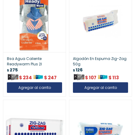
Bsa Agua Caliente
Algodón En Espuma Zig-Zag
Readywarm Plus 2l
50g
275
126
$
$
$
234
$
247
$
107
$
113