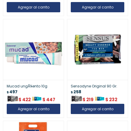
Mucad ungÃ¼ento 10g
Sensodyne Original 90 Gr.
497
258
$
$
$
422
$
447
$
219
$
232