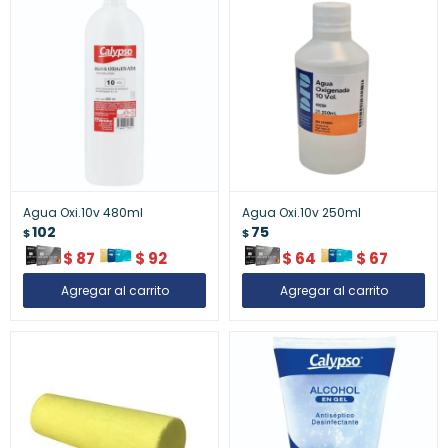
Agua Oxi.10v 480ml
Agua Oxi.10v 250ml
102
75
$
$
$
87
$
92
$
64
$
67