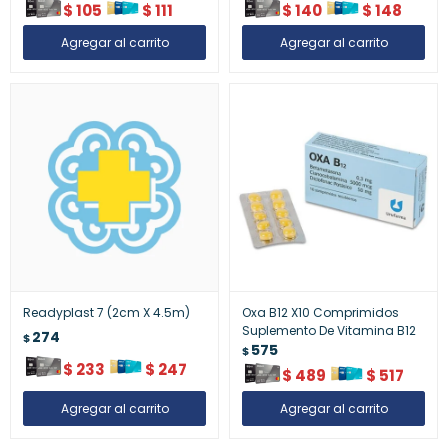
$
105
$
111
$
140
$
148
Readyplast 7 (2cm X 4.5m)
Oxa B12 X10 Comprimidos
Suplemento De Vitamina B12
274
$
575
$
$
233
$
247
$
489
$
517