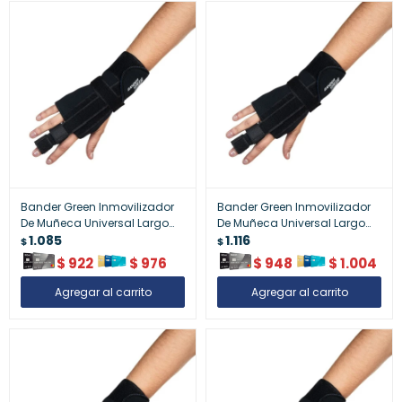
Bander Green Inmovilizador
Bander Green Inmovilizador
De Muñeca Universal Largo
De Muñeca Universal Largo
Talle L
1.085
Talle M
1.116
$
$
$
922
$
976
$
948
$
1.004