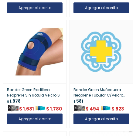
Bander Green Rodillera
Bander Green Muñequera
Neoprene Sin Rótula Velcro S
Neoprene Tubular C/Velcro
1.978
Talla S
581
$
$
$
1.681
$
1.780
$
494
$
523