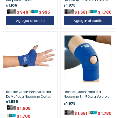
Neoprene Talle S
Neoprene Sin Rótula Talle Xl
1.106
1.978
$
$
$
940
$
995
$
1.681
$
1.780
Bander Green Inmovilizador
Bander Green Rodillera
De Muñeca Neoprene Corto
Neoprene Sin Rótula Velcro L
Talle L
1.889
$
1.978
$
$
1.605
$
1.681
$
1.780
$
1.700