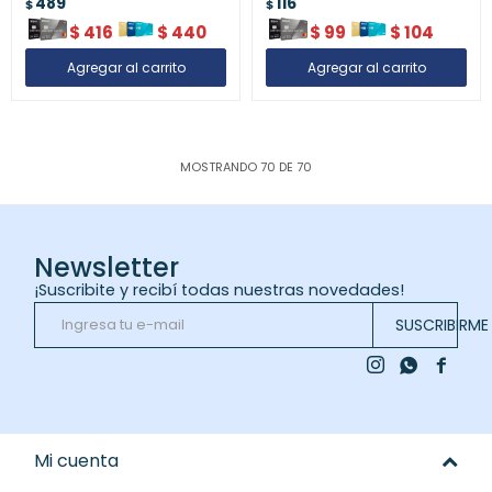
489
116
$
$
$
416
$
440
$
99
$
104
MOSTRANDO
70
DE
70
Newsletter
¡Suscribite y recibí todas nuestras novedades!
SUSCRIBIRME



Mi cuenta