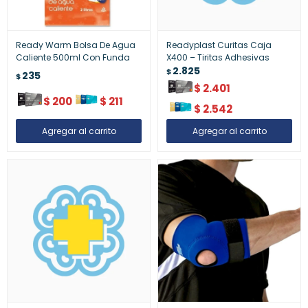
Ready Warm Bolsa De Agua
Readyplast Curitas Caja
Caliente 500ml Con Funda
X400 – Tiritas Adhesivas
2.825
$
235
$
$
2.401
$
200
$
211
$
2.542