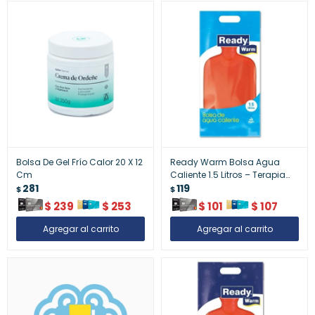
Bolsa De Gel Frío Calor 20 X 12
Ready Warm Bolsa Agua
Cm
Caliente 1.5 Litros – Terapia
281
Calor
119
$
$
$
239
$
253
$
101
$
107