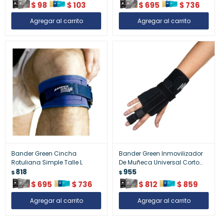
$
98
$
103
$
695
$
736
Bander Green Cincha
Bander Green Inmovilizador
Rotuliana Simple Talle L
De Muñeca Universal Corto
818
Talle S
955
$
$
$
695
$
736
$
812
$
859