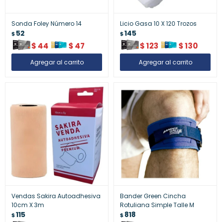
Sonda Foley Número 14
Licio Gasa 10 X 120 Trozos
52
145
$
$
$
44
$
47
$
123
$
130
Vendas Sakira Autoadhesiva
Bander Green Cincha
10cm X 3m
Rotuliana Simple Talle M
115
818
$
$