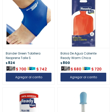
Bander Green Tobillera
Bolsa De Agua Caliente
Neoprene Talle S
Ready Warm Chica
824
800
$
$
$
700
$
742
$
680
$
720