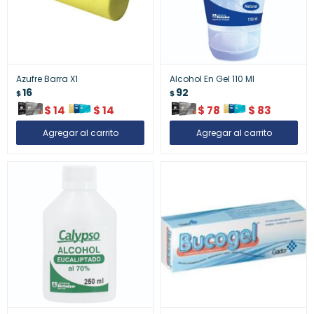
Azufre Barra X1
Alcohol En Gel 110 Ml
16
92
$
$
$
14
$
14
$
78
$
83