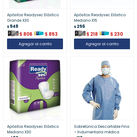
Apósitos Readysec Elástico
Apósitos Readysec Elástico
Grande X30
Mediano X15
948
256
$
$
$
806
$
853
$
218
$
230
Apósitos Readysec Elástico
Sobretúnica Descartable Fina
Mediano X30
– Indumentaria médica