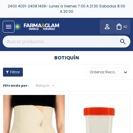
2400 4031-2408 1439- Lunes a Viernes 7:00 A 21:30 Sabados 8:00
A 20:00
close
menu
0
$
BOTIQUÍN
Recomendados
Filtrando por:
Botiquín