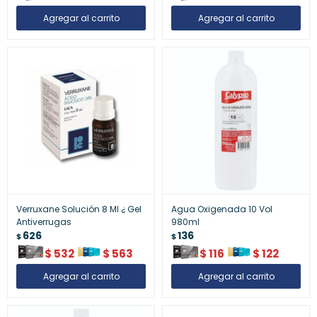
Verruxane Solución 8 Ml ¿ Gel
Agua Oxigenada 10 Vol
Antiverrugas
980ml
626
136
$
$
$
532
$
563
$
116
$
122