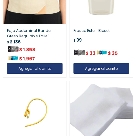
Faja Abdominal Bander
Frasco Esteril Bioset
Green Regulable Talle 1
39
$
2.186
$
$
1.858
$
33
$
35
$
1.967