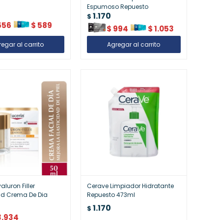
Espumoso Repuesto
1.170
$
556
$
589
$
994
$
1.053
aluron Filler
Cerave Limpiador Hidratante
ad Crema De Dia
Repuesto 473ml
1.170
$
3.934