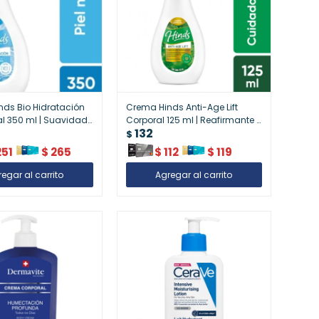
ds Bio Hidratación
Crema Hinds Anti-Age Lift
al 350 ml | Suavidad
Corporal 125 ml | Reafirmante y
132
 Diaria
Antiarrugas
$
251
$
265
$
112
$
119