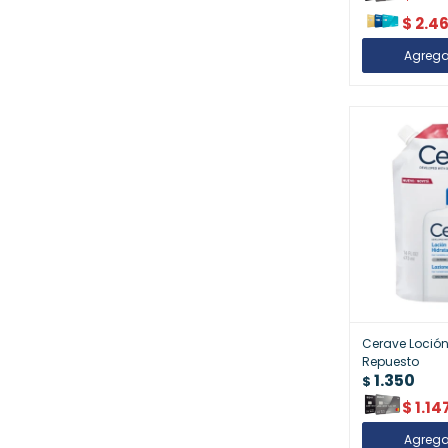
$
2.4
Cerave Loción
Repuesto
1.350
$
$
1.14