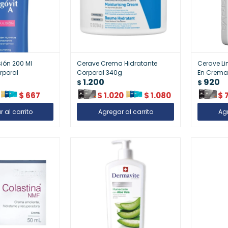
ión 200 Ml
Cerave Crema Hidratante
Cerave Li
rporal
Corporal 340g
En Crema
1.200
920
$
$
$
667
$
1.020
$
1.080
$