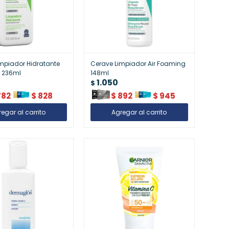
mpiador Hidratante
Cerave Limpiador Air Foaming
 236ml
148ml
1.050
$
782
$
828
$
892
$
945