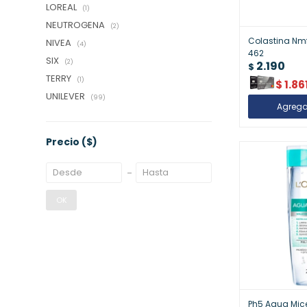
LOREAL
(1)
NEUTROGENA
(2)
Colastina Nm
NIVEA
(4)
462
SIX
(2)
2.190
$
TERRY
(1)
$
1.86
UNILEVER
(99)
Precio
($)
OK
Ph5 Agua Micel