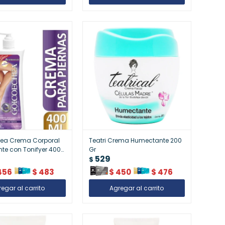
ea Crema Corporal
Teatri Crema Humectante 200
te con Tonifyer 400
Gr
529
Firme y Tonificada
$
456
$
483
$
450
$
476