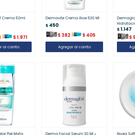
f Crema 50ml
Dermavite Crema Aloe 530 Ml
Dermaglos
Hidratació
450
$
1.147
$
$
382
$
405
1
$
1.971
$
ar Piel Mixta
Derma Facial Serum 30 Ml ¿
Nivea Sof