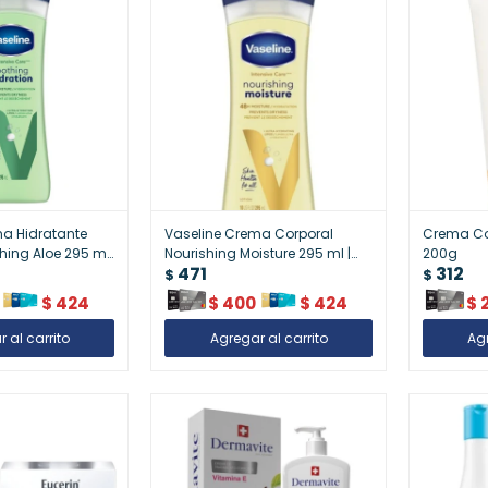
ma Hidratante
Vaseline Crema Corporal
Crema Cor
hing Aloe 295 ml
Nourishing Moisture 295 ml |
200g
471
312
 con Aloe Vera
Suavidad y Cuidado Diario
$
$
$
424
$
400
$
424
$