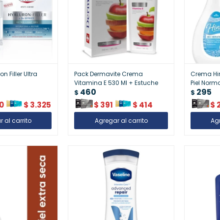
n Filler Ultra
Pack Dermavite Crema
Crema Hin
Vitamina E 530 Ml + Estuche
Piel Norm
460
295
y Frescura
$
$
0
$
3.325
$
391
$
414
$