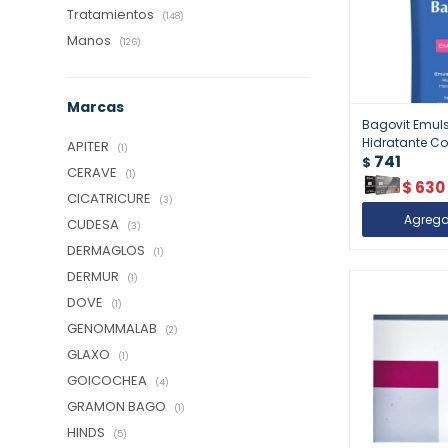
Tratamientos
(148)
Manos
(126)
Marcas
Bagovit Emuls
Hidratante Co
APITER
(1)
741
$
CERAVE
(1)
$
630
CICATRICURE
(3)
CUDESA
(3)
DERMAGLOS
(1)
DERMUR
(1)
DOVE
(1)
GENOMMALAB
(2)
GLAXO
(1)
GOICOCHEA
(4)
GRAMON BAGO
(1)
HINDS
(5)