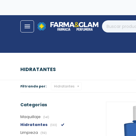
close
store
menu
local_shipping
help
phone_enabled
HIDRATANTES
Filtrando por:
Hidratantes
Categorías
Maquillaje
(141)
Hidratantes
(133)
Limpieza
(59)