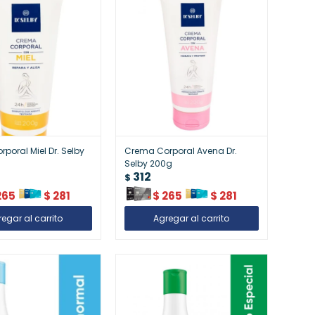
poral Miel Dr. Selby
Crema Corporal Avena Dr.
Selby 200g
312
$
265
$
281
$
265
$
281