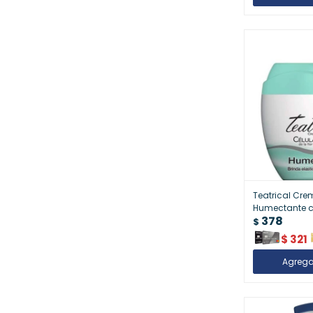
Teatrical Cre
Humectante c
378
Madre y Aguac
$
Hidratación P
$
321
Nutrición Natu