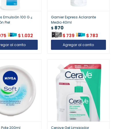
 Emulsión 100 G ¿
Garnier Express Aclarante
n Piel
Medio 40ml
870
$
975
$
1.032
$
739
$
783
t Pote 200ml
Cerave Gel Limpiador