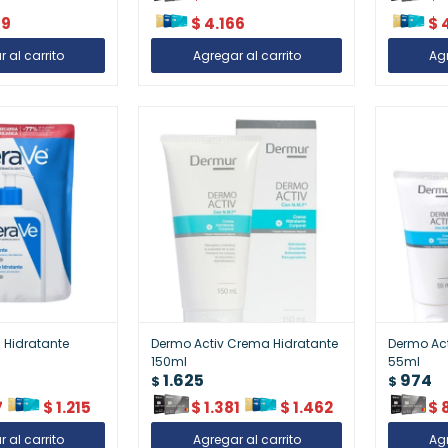
69
$
4.166
$
 Hidratante
Dermo Activ Crema Hidratante
Dermo Ac
150ml
55ml
1.625
974
$
$
7
$
1.215
$
1.381
$
1.462
$