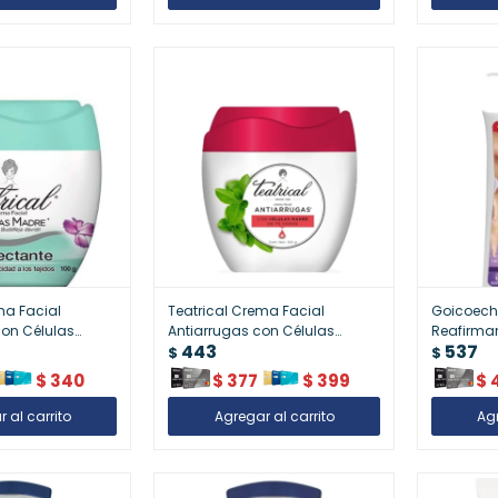
ma Facial
Teatrical Crema Facial
Goicoech
on Células
Antiarrugas con Células
Reafirman
443
537
ate 100 gr |
Madre de Té Verde 100 gr |
ml | Piel 
$
$
rofunda y
Rejuvenece y Suaviza la Piel
$
340
$
377
$
399
$
ral