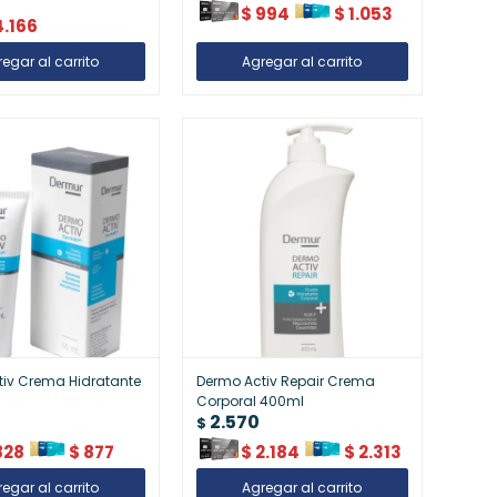
$
994
$
1.053
4.166
tiv Crema Hidratante
Dermo Activ Repair Crema
Corporal 400ml
2.570
$
828
$
877
$
2.184
$
2.313