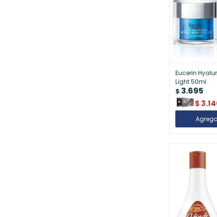
Eucerin Hyaluro
Light 50ml
3.695
$
$
3.14