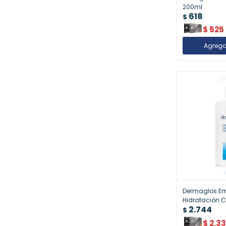
200ml
618
$
$
525
Dermaglos Em
Hidratación C
2.744
$
$
2.3