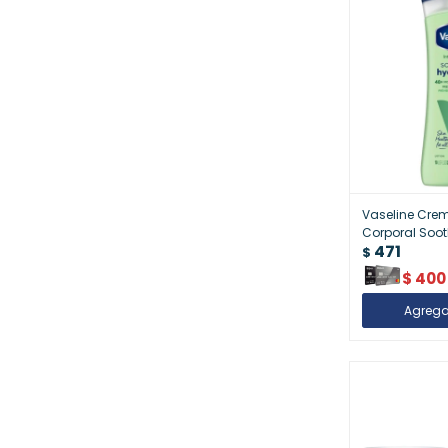
Vaseline Cre
Corporal Soot
471
| Refrescante
$
$
400