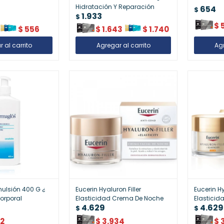
Hidratación Y Reparación
654
$
1.933
$
$
$
556
$
1.643
$
1.740
ulsión 400 G ¿
Eucerin Hyaluron Filler
Eucerin Hy
orporal
Elasticidad Crema De Noche
Elasticid
4.629
4.629
$
$
32
$
3.934
$