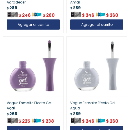
Agradecer
Amar
289
289
$
$
$
246
$
260
$
246
$
260
Vogue Esmalte Efecto Gel
Vogue Esmalte Efecto Gel
Açaí
Agua
265
289
$
$
$
225
$
238
$
246
$
260