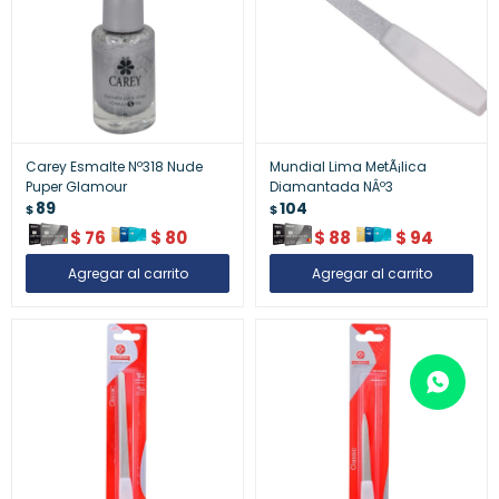
Carey Esmalte Nº318 Nude
Mundial Lima MetÃ¡lica
Puper Glamour
Diamantada NÂº3
89
104
$
$
$
76
$
80
$
88
$
94