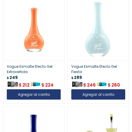
Vogue Esmalte Efecto Gel
Vogue Esmalte Efecto Gel
Extrovertida
Fiesta
249
289
$
$
$
212
$
224
$
246
$
260