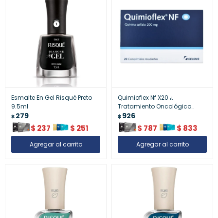
Esmalte En Gel Risqué Preto
Quimioflex Nf X20 ¿
9.5ml
Tratamiento Oncológico
279
Coadyuvante
926
$
$
$
237
$
251
$
787
$
833