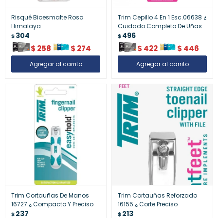
Risqué Bioesmalte Rosa
Trim Cepillo 4 En 1 Esc.06638 ¿
Himalaya
Cuidado Completo De Uñas
304
496
$
$
$
258
$
274
$
422
$
446
Trim Cortauñas De Manos
Trim Cortauñas Reforzado
16727 ¿ Compacto Y Preciso
16155 ¿ Corte Preciso
237
213
$
$