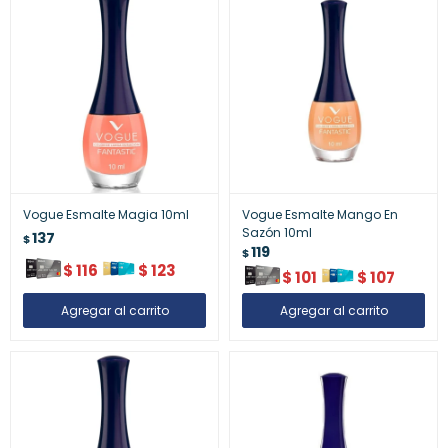
Vogue Esmalte Magia 10ml
Vogue Esmalte Mango En
Sazón 10ml
137
$
119
$
$
116
$
123
$
101
$
107