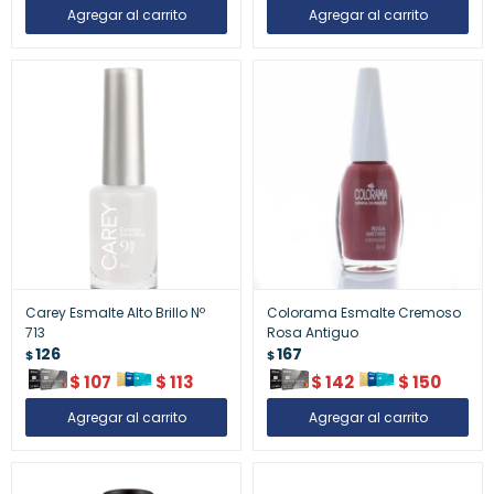
Carey Esmalte Alto Brillo Nº
Colorama Esmalte Cremoso
713
Rosa Antiguo
126
167
$
$
$
107
$
113
$
142
$
150