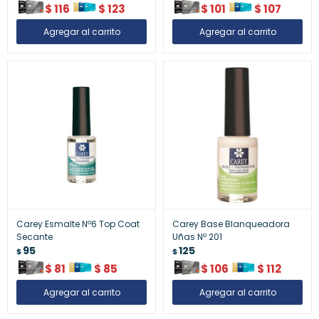
$
116
$
123
$
101
$
107
Carey Esmalte Nº6 Top Coat
Carey Base Blanqueadora
Secante
Uñas Nº 201
95
125
$
$
$
81
$
85
$
106
$
112