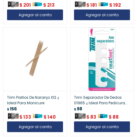
$
201
$
213
$
181
$
192
Trim Palitos De Naranjo X12 ¿
Trim Separador De Dedos
Ideal Para Manicure
01965 ¿ Ideal Para Pedicura
156
Perfecta
98
$
$
$
133
$
140
$
83
$
88