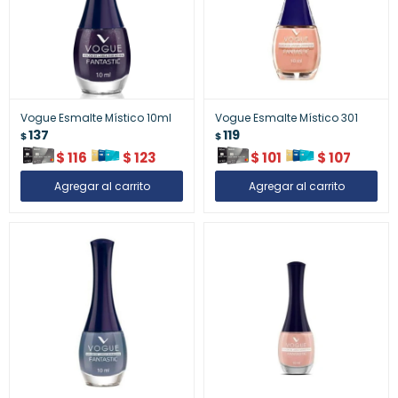
Vogue Esmalte Místico 10ml
Vogue Esmalte Místico 301
137
119
$
$
$
116
$
123
$
101
$
107