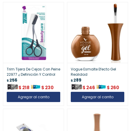
Trim Tijera De Cejas Con Peine
Vogue Esmalte Efecto Gel
22977 ¿ Definición Y Control
Realidad
256
289
$
$
$
218
$
230
$
246
$
260