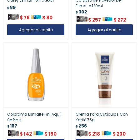
Carey Esm.Brillo Plate351
Calypso Removedor De
Esmalte 120ml
89
$
302
$
$
76
$
80
$
257
$
272
Colorama Esmalte Fini Aquí
Crema Para Cutículas Con
Se Pide
Karité 75g
167
256
$
$
$
142
$
150
$
218
$
230