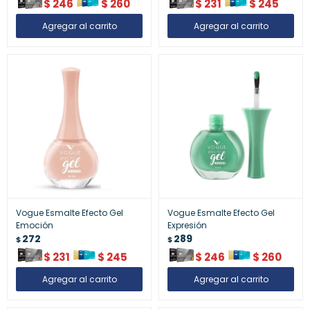
$
246
$
260
$
231
$
245
Vogue Esmalte Efecto Gel
Vogue Esmalte Efecto Gel
Emoción
Expresión
272
289
$
$
$
231
$
245
$
246
$
260