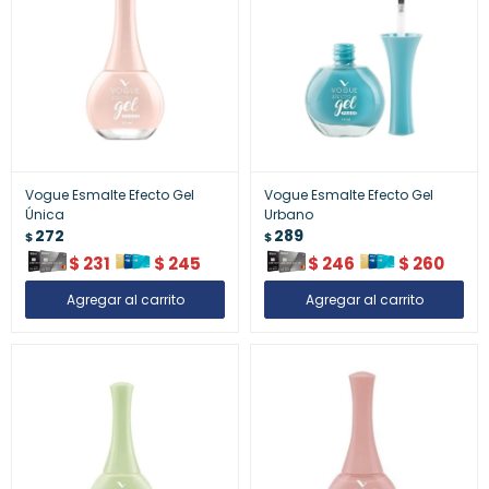
Vogue Esmalte Efecto Gel
Vogue Esmalte Efecto Gel
Única
Urbano
272
289
$
$
$
231
$
245
$
246
$
260