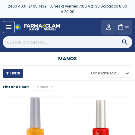
2400 4031-2408 1439- Lunes a Viernes 7:00 A 21:30 Sabados 8:00
A 20:00
close
menu
0
$
MANOS
Recomendados
Filtrando por:
Manos