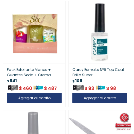
Pack Exfoliante Manos +
Carey Esmalte Nº5 Top Coat
Guantes Seda + Crema
Brillo Super
Corporal
541
109
$
$
$
460
$
487
$
93
$
98