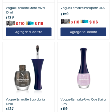
Vogue Esmalte Mora Viva
Vogue Esmalte Pompom 345
10ml
129
$
129
$
$
110
$
116
$
110
$
116
Vogue Esmalte Sabiduría
Vogue Esmalte Uva Que Baila
10ml
10ml
137
119
$
$