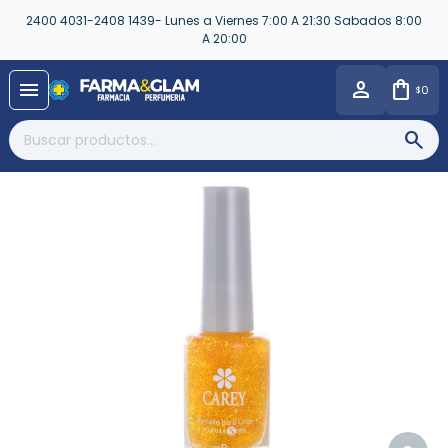
2400 4031-2408 1439- Lunes a Viernes 7:00 A 21:30 Sabados 8:00
A 20:00
close
menu
0
$