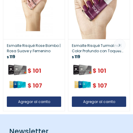
Esmalte Risqué Rose Bombo |
Esmalte Risqué Turmalina |
Rosa Suave y Femenino
Color Profundo con Toques
119
Metálicos
119
$
$
$
101
$
101
$
107
$
107
Newsletter