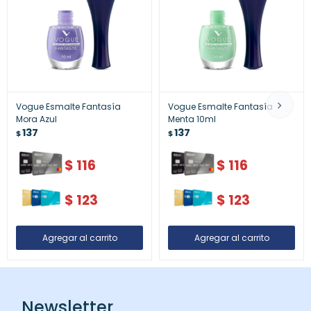
Vogue Esmalte Fantasía
Vogue Esmalte Fantasía
Mora Azul
Menta 10ml
137
137
$
$
$
116
$
116
$
123
$
123
Newsletter