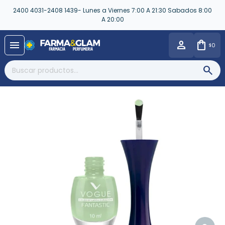
2400 4031-2408 1439- Lunes a Viernes 7:00 A 21:30 Sabados 8:00
A 20:00
close
menu
0
$