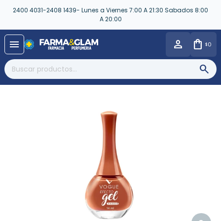
2400 4031-2408 1439- Lunes a Viernes 7:00 A 21:30 Sabados 8:00
A 20:00
close
menu
0
$