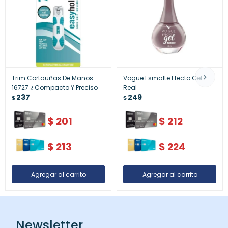
Trim Cortauñas De Manos
Vogue Esmalte Efecto Gel
16727 ¿ Compacto Y Preciso
Real
237
249
$
$
$
201
$
212
$
213
$
224
Newsletter