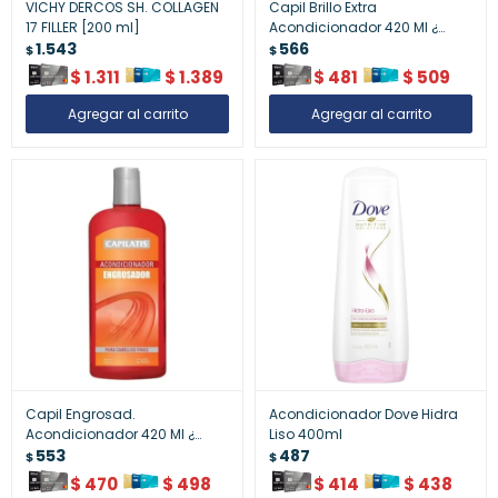
VICHY DERCOS SH. COLLAGEN
Capil Brillo Extra
17 FILLER [200 ml]
Acondicionador 420 Ml ¿
1.543
Nutrición Cabello
566
$
$
$
1.311
$
1.389
$
481
$
509
Capil Engrosad.
Acondicionador Dove Hidra
Acondicionador 420 Ml ¿
Liso 400ml
Cabello Fino
553
487
$
$
$
470
$
498
$
414
$
438