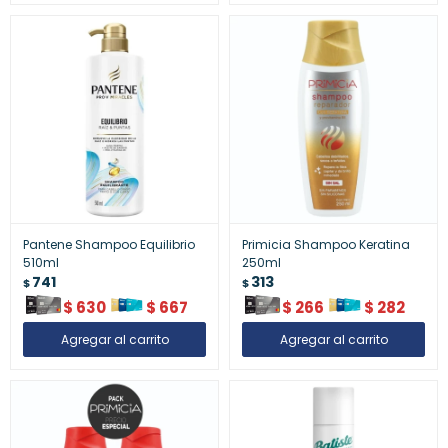
Pantene Shampoo Equilibrio
Primicia Shampoo Keratina
510ml
250ml
741
313
$
$
$
630
$
667
$
266
$
282