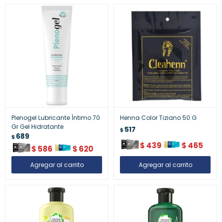
Plenogel Lubricante Íntimo 70
Henna Color Tiziano 50 G
Gr Gel Hidratante
517
$
689
$
$
439
$
465
$
586
$
620