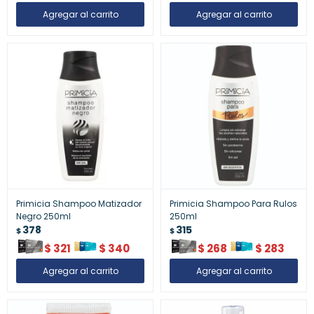
Primicia Shampoo Matizador
Primicia Shampoo Para Rulos
Negro 250ml
250ml
378
315
$
$
$
321
$
340
$
268
$
283