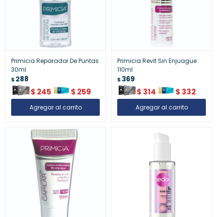
Primicia Reparador De Puntas
Primicia Revit Sin Enjuague
30ml
110ml
288
369
$
$
$
245
$
259
$
314
$
332