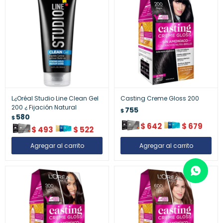
L¿Oréal Studio Line Clean Gel
Casting Creme Gloss 200
200 ¿ Fijación Natural
755
$
580
$
$
642
$
679
$
493
$
522