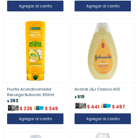
Fructis Acondicionador
Acondi.J&J Clasico 400
Recarga Nutrición 350ml
519
$
383
$
$
441
$
467
$
326
$
345