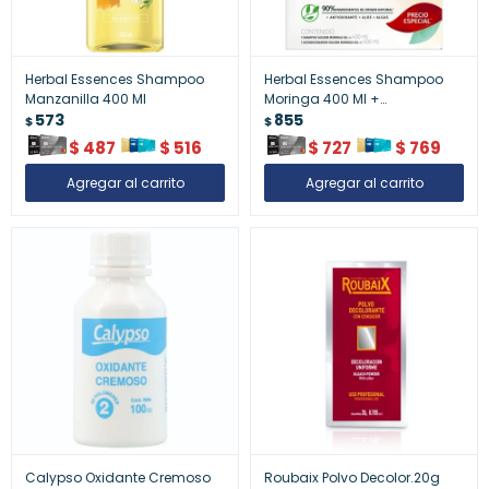
Herbal Essences Shampoo
Herbal Essences Shampoo
Manzanilla 400 Ml
Moringa 400 Ml +
573
Acondicionador 50%
855
$
$
$
487
$
516
$
727
$
769
Calypso Oxidante Cremoso
Roubaix Polvo Decolor.20g