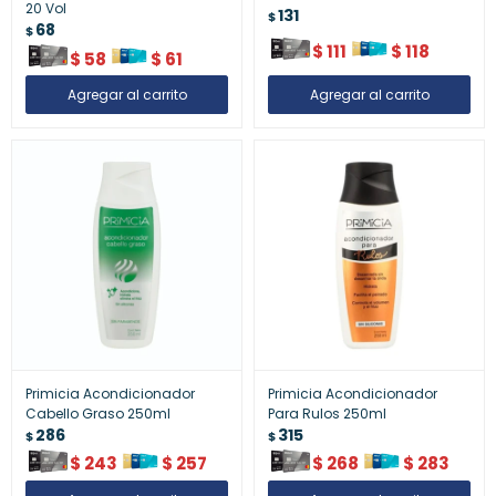
20 Vol
131
$
68
$
$
111
$
118
$
58
$
61
Primicia Acondicionador
Primicia Acondicionador
Cabello Graso 250ml
Para Rulos 250ml
286
315
$
$
$
243
$
257
$
268
$
283