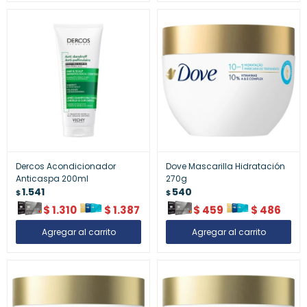
Dercos Acondicionador
Dove Mascarilla Hidratación
Anticaspa 200ml
270g
1.541
540
$
$
$
1.310
$
1.387
$
459
$
486