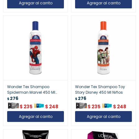
Wonder Tex Shampoo
Wonder Tex Shampoo Toy
Spiderman Marvel 450 Ml
Story Disney 450 Ml Niños
Niños
276
276
$
$
$
235
$
248
$
235
$
248