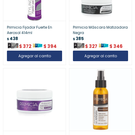
Primicia Fijador Fuerte En
Primicia Máscara Matizadora
Aerosol 414ml
Negra
438
385
$
$
$
372
$
394
$
327
$
346