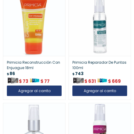
Primicia Reconstrucción Con
Primicia Reparador De Puntas
Enjuague 18ml
100ml
86
743
$
$
$
73
$
77
$
631
$
669