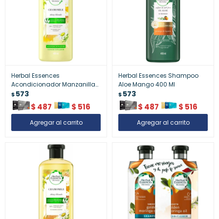
Herbal Essences
Herbal Essences Shampoo
Acondicionador Manzanilla
Aloe Mango 400 Ml
400 Ml
573
573
$
$
$
487
$
516
$
487
$
516