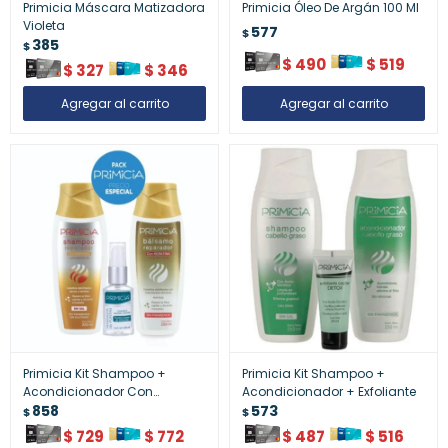
Primicia Máscara Matizadora
Primicia Óleo De Argán 100 Ml
Violeta
577
$
385
$
$
490
$
519
$
327
$
346
Primicia Kit Shampoo +
Primicia Kit Shampoo +
Acondicionador Con
Acondicionador + Exfoliante
Keratina
858
573
$
$
$
729
$
772
$
487
$
516