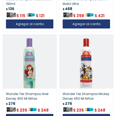
190ml
Matiz Ultra
135
468
$
$
$
115
$
121
$
398
$
421
Wonder Tex Shampoo Ariel
Wonder Tex Shampoo Mickey
Disney 450 Ml Niñas
Disney 450 Ml Niños
276
276
$
$
$
235
$
248
$
235
$
248