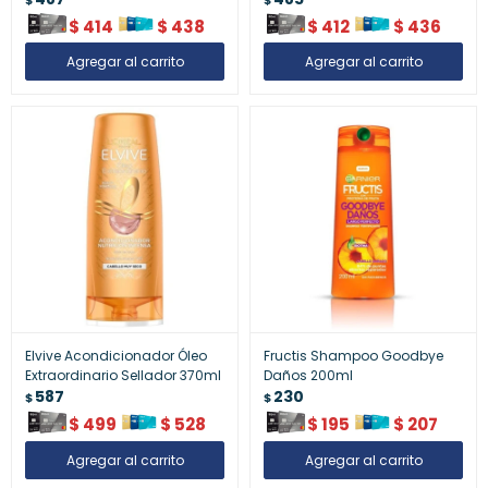
$
414
$
438
$
412
$
436
Elvive Acondicionador Óleo
Fructis Shampoo Goodbye
Extraordinario Sellador 370ml
Daños 200ml
587
230
$
$
$
499
$
528
$
195
$
207