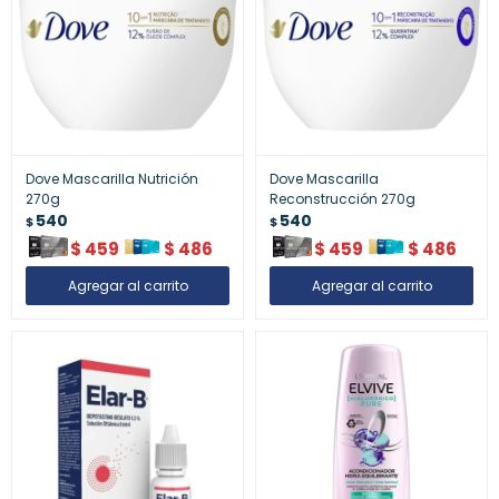
Dove Mascarilla Nutrición
Dove Mascarilla
270g
Reconstrucción 270g
540
540
$
$
$
459
$
486
$
459
$
486