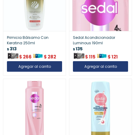
Primicia Bálsamo Con
Sedal Acondicionador
Keratina 250ml
Luminous 190ml
313
135
$
$
$
266
$
282
$
115
$
121