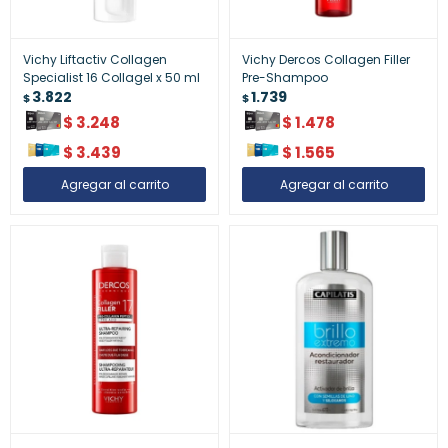
Vichy Liftactiv Collagen
Vichy Dercos Collagen Filler
Specialist 16 Collagel x 50 ml
Pre-Shampoo
3.822
1.739
$
$
$
3.248
$
1.478
$
3.439
$
1.565