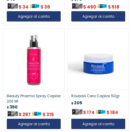
$
34
$
36
$
490
$
518
Beauty Pharma Spray Capilar
Roubaix Cera Capilar 50gr
200 Ml
205
$
350
$
$
174
$
184
$
297
$
315