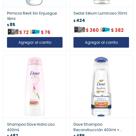
Primicia Revit Sin Enjuague
Sedal Sérum Luminoso 110ml
18ml
424
$
85
$
$
360
$
382
$
72
$
76
Shampoo Dove Hidra Liso
Dove Shampoo
400ml
Reconstrucción 400ml +
487
Acond. 200ml
485
$
$