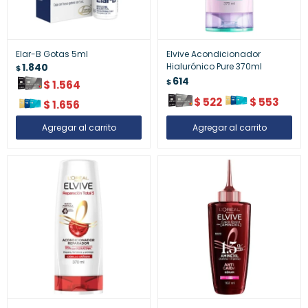
Elar-B Gotas 5ml
Elvive Acondicionador
1.840
Hialurónico Pure 370ml
$
614
$
$
1.564
$
522
$
553
$
1.656