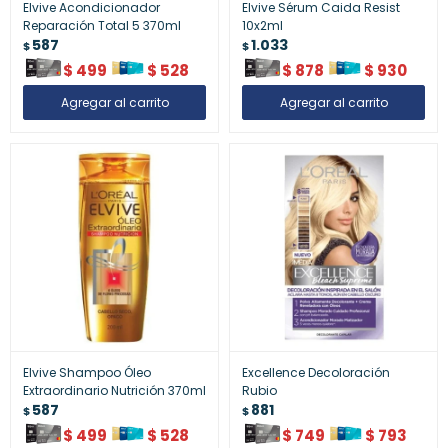
Elvive Acondicionador
Elvive Sérum Caida Resist
Reparación Total 5 370ml
10x2ml
587
1.033
$
$
$
499
$
528
$
878
$
930
Elvive Shampoo Óleo
Excellence Decoloración
Extraordinario Nutrición 370ml
Rubio
587
881
$
$
$
499
$
528
$
749
$
793