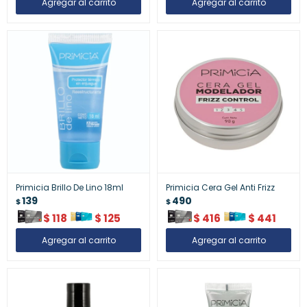
Primicia Brillo De Lino 18ml
Primicia Cera Gel Anti Frizz
139
490
$
$
$
118
$
125
$
416
$
441