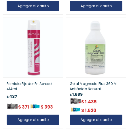
Primicia Fijador En Aerosol
Gelal Magnesia Plus 360 Ml
414ml
Antiácido Natural
1.689
$
437
$
$
1.435
$
371
$
393
$
1.520