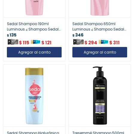
Sedal Shampoo 190ml
Sedal Shampoo 650ml
Luminous ¿ Shampoo Sedal
Luminous ¿ Shampoo Sedal
Luminous 190 Ml
135
Luminous 650 Ml
346
$
$
$
115
$
121
$
294
$
311
Sedal Shampoo Hialurónico
Tresemmé Shampoo 500ml