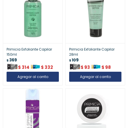
Primicia Exfoliante Capilar
Primicia Exfoliante Capilar
150ml
28ml
369
109
$
$
$
314
$
332
$
93
$
98