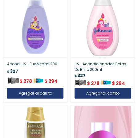
Acondi.J&J Fue.Vitami.200
J&J Acondicionador Gotas
De Brillo 200ml
327
$
327
$
$
278
$
294
$
278
$
294