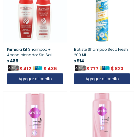
Primicia Kit Shampoo +
Batiste Shampoo Seco Fresh
Acondicionador Sin Sal
200 Ml
485
914
$
$
$
412
$
436
$
777
$
823