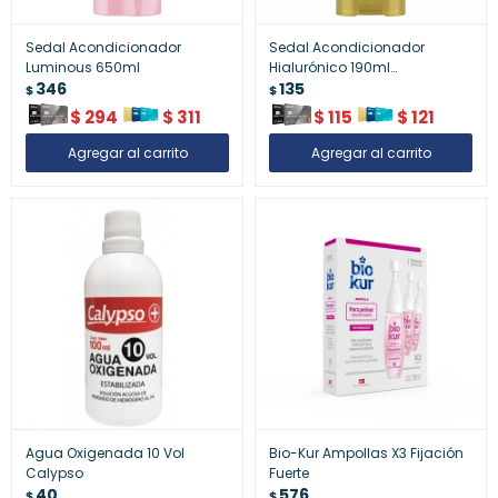
Sedal Acondicionador
Sedal Acondicionador
Luminous 650ml
Hialurónico 190ml
346
¿Hidratación Profunda
135
$
$
$
294
$
311
$
115
$
121
Agua Oxigenada 10 Vol
Bio-Kur Ampollas X3 Fijación
Calypso
Fuerte
40
576
$
$