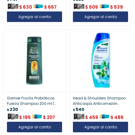
$
630
$
667
$
509
$
539
Garnier Fructis Probióticos
Head & Shoulders Shampoo
Fuerza Shampoo 200 ml |
Anticaspa Anticomezón
Cabello Fuerte y Saludable
230
375ml
540
$
$
$
195
$
207
$
459
$
486