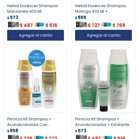
Herbal Essences Shampoo
Herbal Essences Shampoo
Manzanilla 400 Ml
Moringa 400 Ml +
573
Acondicionador 50%
855
$
$
$
487
$
516
$
727
$
769
Primicia Kit Shampoo +
Primicia Kit Shampoo +
Acondicionador Con
Acondicionador + Exfoliante
Keratina
858
573
$
$
$
729
$
772
$
487
$
516