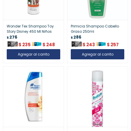
Wonder Tex Shampoo Toy
Primicia Shampoo Cabello
Story Disney 450 Ml Niños
Graso 250ml
276
286
$
$
$
235
$
248
$
243
$
257