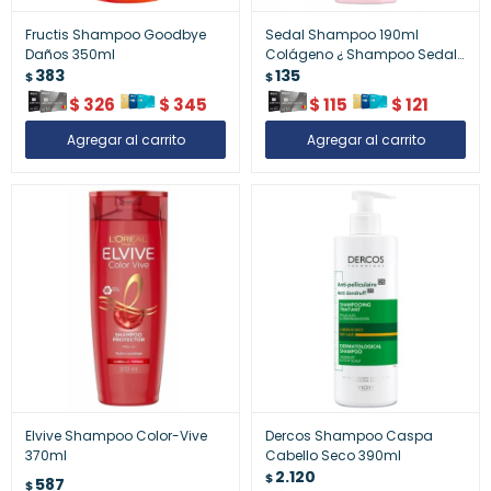
Fructis Shampoo Goodbye
Sedal Shampoo 190ml
Daños 350ml
Colágeno ¿ Shampoo Sedal
383
Colágeno 190 Ml
135
$
$
$
326
$
345
$
115
$
121
Elvive Shampoo Color-Vive
Dercos Shampoo Caspa
370ml
Cabello Seco 390ml
2.120
$
587
$