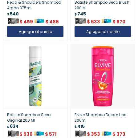
Head & Shoulders Shampoo
Batiste Shampoo Seco Blush
Argán 375ml
200 Ml
540
745
$
$
$
459
$
486
$
633
$
670
Batiste Shampoo Seco
Elvive Shampoo Dream Liso
Original 200 Ml
200ml
634
415
$
$
$
539
$
571
$
353
$
373