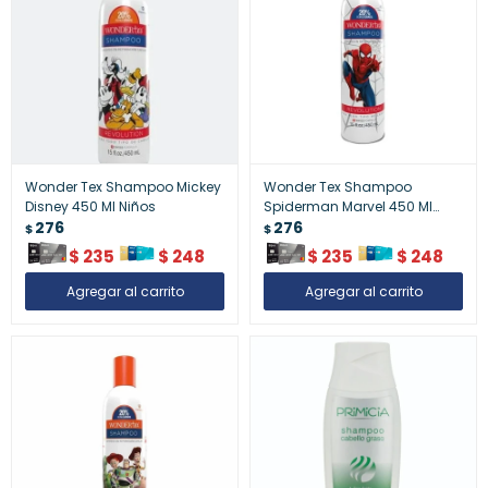
Wonder Tex Shampoo Mickey
Wonder Tex Shampoo
Disney 450 Ml Niños
Spiderman Marvel 450 Ml
276
Niños
276
$
$
$
235
$
248
$
235
$
248