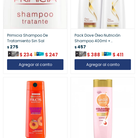
Primicia Shampoo De
Pack Dove Óleo Nutrición
Tratamiento Sin Sal
Shampoo 400ml +
275
Acondicionador 200ml –
457
$
$
Hidratación y Brillo Profundo
$
234
$
247
$
388
$
411