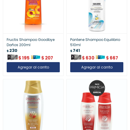
Fructis Shampoo Goodbye
Pantene Shampoo Equilibrio
Daños 200ml
510ml
230
741
$
$
$
195
$
207
$
630
$
667