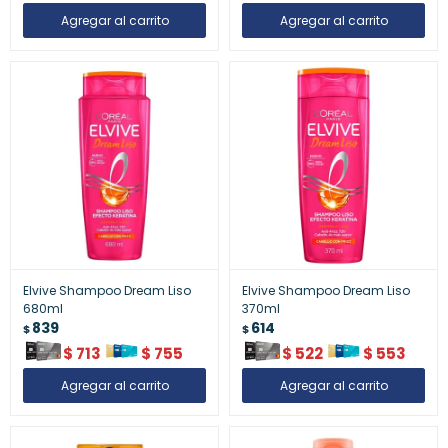
Elvive Shampoo Dream Liso
Elvive Shampoo Dream Liso
680ml
370ml
839
614
$
$
$
713
$
755
$
522
$
553