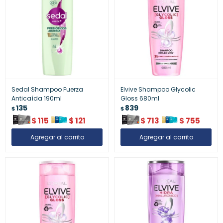
Sedal Shampoo Fuerza
Elvive Shampoo Glycolic
Anticaída 190ml
Gloss 680ml
135
839
$
$
$
115
$
121
$
713
$
755