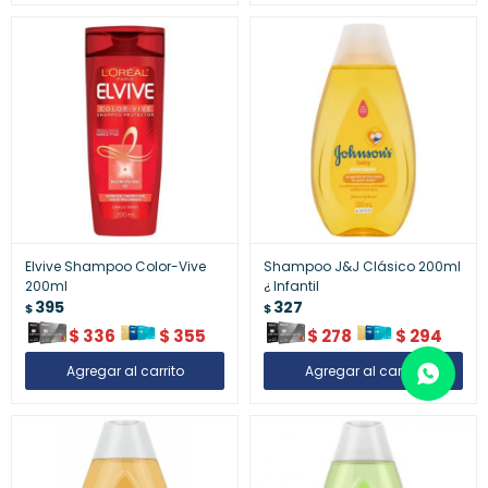
Elvive Shampoo Color-Vive
Shampoo J&J Clásico 200ml
200ml
¿ Infantil
395
327
$
$
$
336
$
355
$
278
$
294