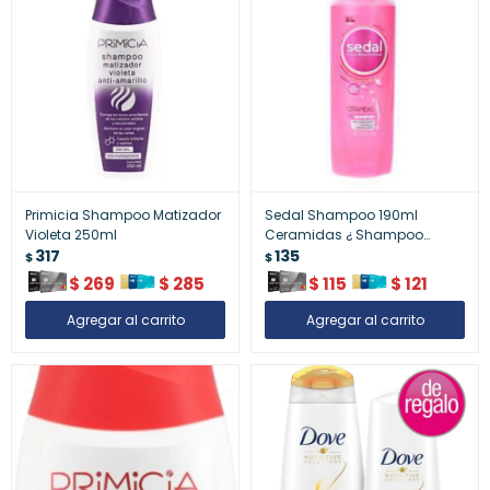
Primicia Shampoo Matizador
Sedal Shampoo 190ml
Violeta 250ml
Ceramidas ¿ Shampoo
317
Sedal
135
$
$
$
269
$
285
$
115
$
121