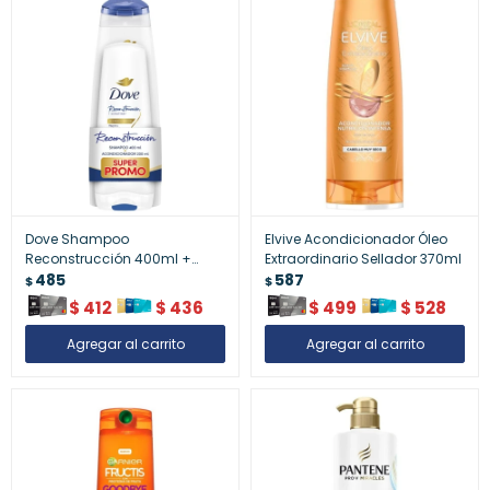
Dove Shampoo
Elvive Acondicionador Óleo
Reconstrucción 400ml +
Extraordinario Sellador 370ml
Acond. 200ml
485
587
$
$
$
412
$
436
$
499
$
528