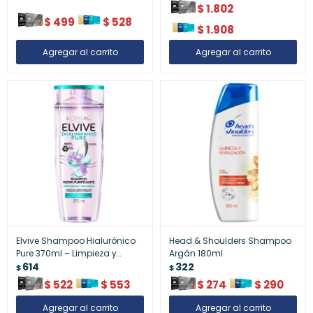
$
1.802
$
499
$
528
$
1.908
Elvive Shampoo Hialurónico
Head & Shoulders Shampoo
Pure 370ml – Limpieza y
Argán 180ml
Hidratación Profunda
614
322
$
$
$
522
$
553
$
274
$
290