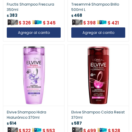
Fructis Shampoo Frescura
Tresemmé Shampoo Brillo
350ml
500ml L
383
468
$
$
$
326
$
345
$
398
$
421
Elvive Shampoo Hidra
Elvive Shampoo Caída Resist
Hialurónico 370ml
370ml
614
587
$
$
$
522
$
553
$
499
$
528