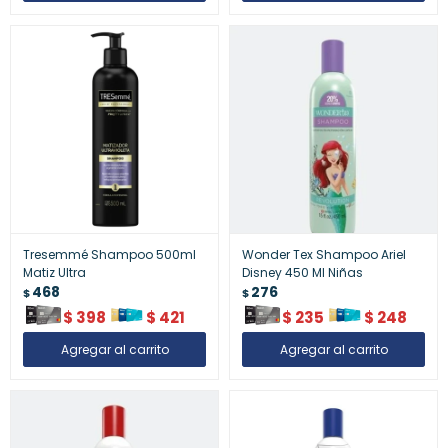
Tresemmé Shampoo 500ml
Wonder Tex Shampoo Ariel
Matiz Ultra
Disney 450 Ml Niñas
468
276
$
$
$
398
$
421
$
235
$
248