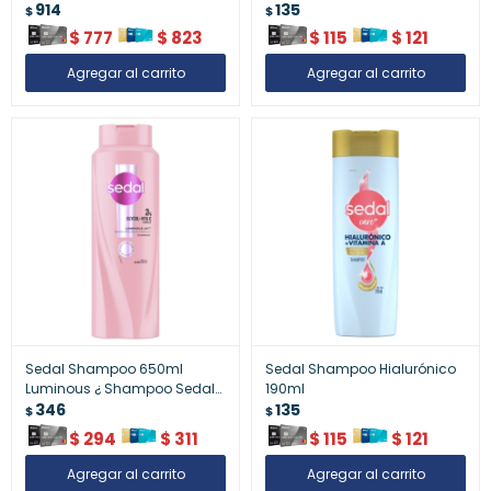
914
Luminous 190 Ml
135
$
$
$
777
$
823
$
115
$
121
Sedal Shampoo 650ml
Sedal Shampoo Hialurónico
Luminous ¿ Shampoo Sedal
190ml
Luminous 650 Ml
346
135
$
$
$
294
$
311
$
115
$
121