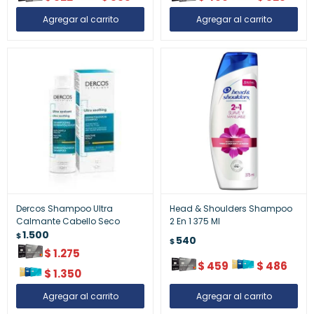
Dercos Shampoo Ultra
Head & Shoulders Shampoo
Calmante Cabello Seco
2 En 1 375 Ml
1.500
$
540
$
$
1.275
$
459
$
486
$
1.350