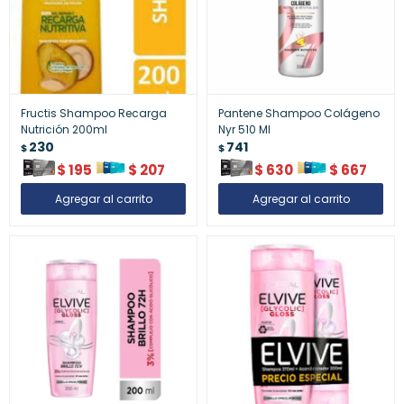
Fructis Shampoo Recarga
Pantene Shampoo Colágeno
Nutrición 200ml
Nyr 510 Ml
230
741
$
$
$
195
$
207
$
630
$
667