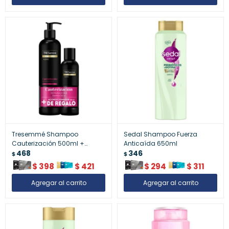
Tresemmé Shampoo
Sedal Shampoo Fuerza
Cauterización 500ml +
Anticaída 650ml
Acondicionador
468
346
$
$
$
398
$
421
$
294
$
311