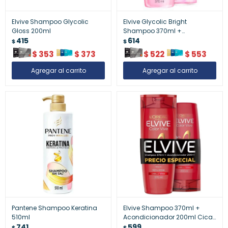
Elvive Shampoo Glycolic
Elvive Glycolic Bright
Gloss 200ml
Shampoo 370ml +
415
Acondicionador 200ml
614
$
$
$
353
$
373
$
522
$
553
Pantene Shampoo Keratina
Elvive Shampoo 370ml +
510ml
Acondicionador 200ml Cica
741
Vive
599
$
$