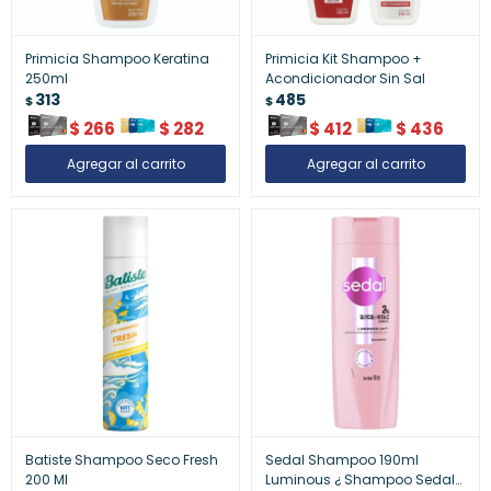
Primicia Shampoo Keratina
Primicia Kit Shampoo +
250ml
Acondicionador Sin Sal
313
485
$
$
$
266
$
282
$
412
$
436
Batiste Shampoo Seco Fresh
Sedal Shampoo 190ml
200 Ml
Luminous ¿ Shampoo Sedal