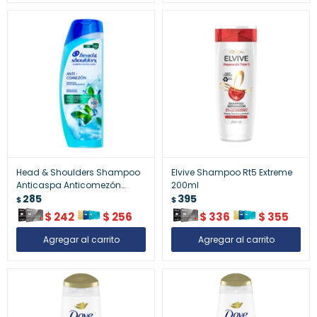
Head & Shoulders Shampoo
Elvive Shampoo Rt5 Extreme
Anticaspa Anticomezón
200ml
180ml
285
395
$
$
$
242
$
256
$
336
$
355