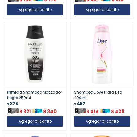
Primicia Shampoo Matizador
Shampoo Dove Hidra Liso
Negro 250ml
400ml
378
487
$
$
$
321
$
340
$
414
$
438