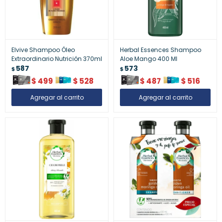
Elvive Shampoo Óleo
Herbal Essences Shampoo
Extraordinario Nutrición 370ml
Aloe Mango 400 Ml
587
573
$
$
$
499
$
528
$
487
$
516