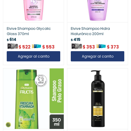
Elvive Shampoo Glycolic
Elvive Shampoo Hidra
Gloss 370ml
Hialurónico 200ml
614
415
$
$
$
522
$
553
$
353
$
373