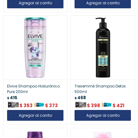
Elvive Shampoo Hialurónico
Tresemmé Shampoo Detox
Pure 200ml
500ml
415
468
$
$
$
353
$
373
$
398
$
421