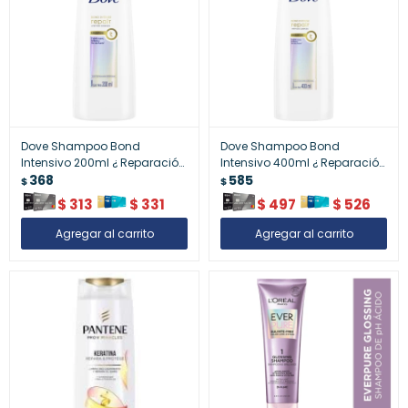
Dove Shampoo Bond
Dove Shampoo Bond
Intensivo 200ml ¿ Reparación
Intensivo 400ml ¿ Reparación
Capilar
368
Capilar
585
$
$
$
313
$
331
$
497
$
526