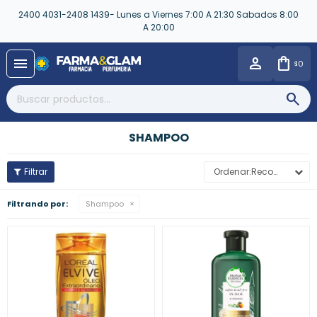
2400 4031-2408 1439- Lunes a Viernes 7:00 A 21:30 Sabados 8:00
A 20:00
close
menu
0
$
SHAMPOO
Recomendados
Filtrando por:
Shampoo