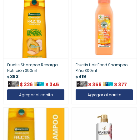
Fructis Shampoo Recarga
Fructis Hair Food Shampoo
Nutrición 350ml
Piña 300ml
383
419
$
$
$
326
$
345
$
356
$
377