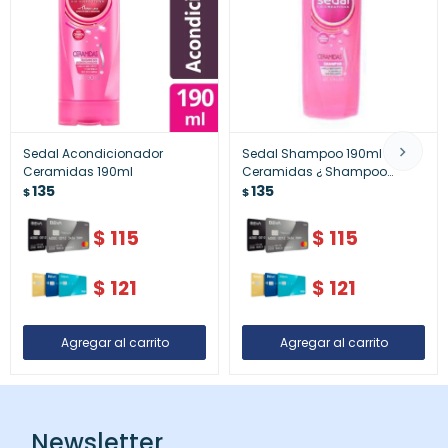
Sedal Acondicionador
Sedal Shampoo 190ml
Ceramidas 190ml
Ceramidas ¿ Shampoo
135
Sedal
135
$
$
$
115
$
115
$
121
$
121
Newsletter