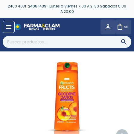
2400 4031-2408 1439- Lunes a Viernes 7:00 A 21:30 Sabados 8:00
A 20:00
close
menu
0
$