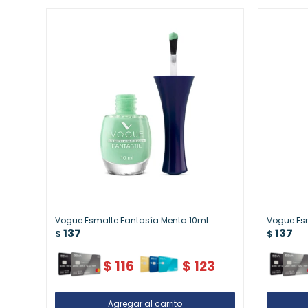
Vogue Esmalte Fantasía Menta 10ml
Vogue Es
137
137
$
$
$
116
$
123