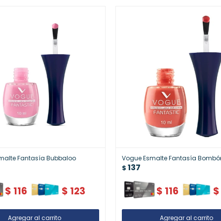
malte Fantasía Bubbaloo
Vogue Esmalte Fantasía Bombó
137
$
$
116
$
123
$
116
$