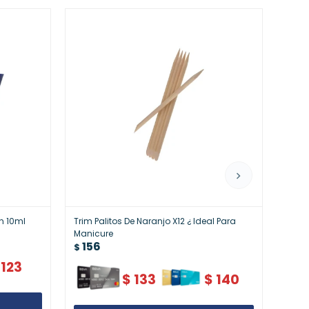
n 10ml
Trim Palitos De Naranjo X12 ¿ Ideal Para
Colo
16
Manicure
$
156
$
123
$
133
$
140