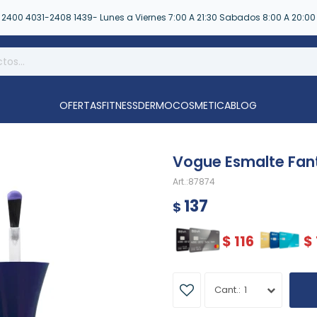
2400 4031-2408 1439- Lunes a Viernes 7:00 A 21:30 Sabados 8:00 A 20:00
OFERTAS
FITNESS
DERMOCOSMETICA
BLOG
Vogue Esmalte Fan
87874
137
$
$
116
$
1