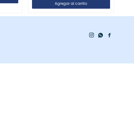


