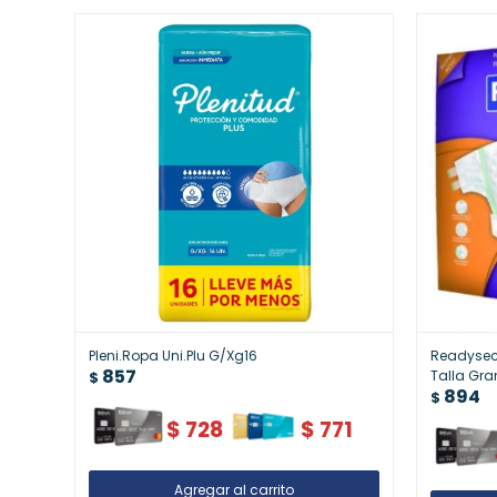
Pleni.Ropa Uni.Plu G/Xg16
Readysec 
857
Talla Gr
$
894
$
$
728
$
771