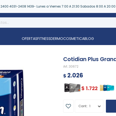
2400 4031-2408 1439- Lunes a Viernes 7:00 A 21:30 Sabados 8:00 A 20:00
OFERTAS
FITNESS
DERMOCOSMETICA
BLOG
Cotidian Plus Gran
30672
2.026
$
$
1.722
1