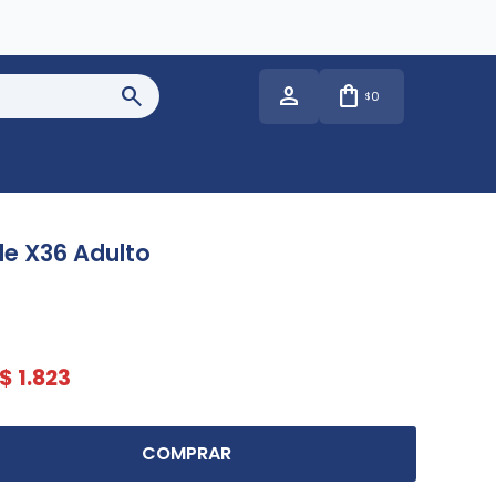
0
$
de X36 Adulto
$
1.823
COMPRAR