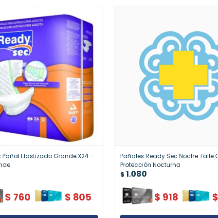
Pañal Elastizado Grande X24 –
Pañales Ready Sec Noche Talle 
ande
Protección Nocturna
1.080
$
$
760
$
805
$
918