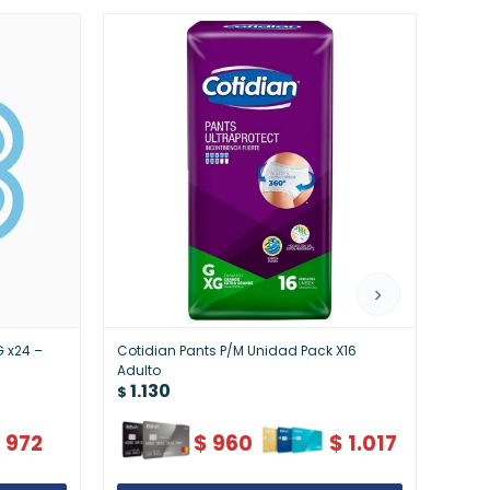
G x24 –
Cotidian Pants P/M Unidad Pack X16
Cotid
1.
Adulto
$
1.130
$
$
972
$
960
$
1.017