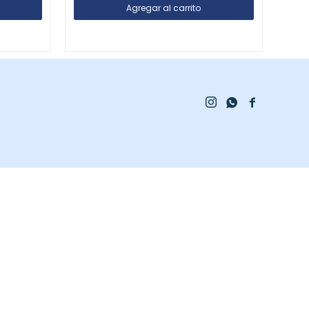


