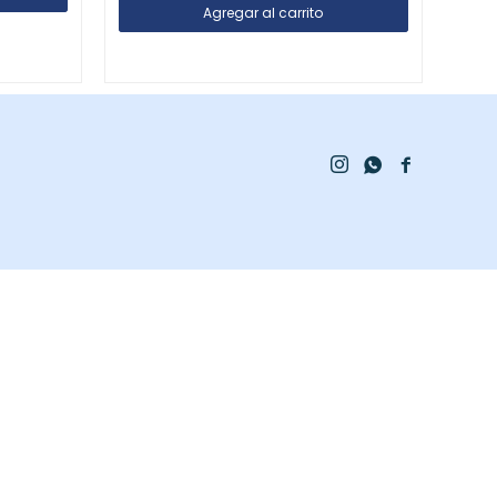


