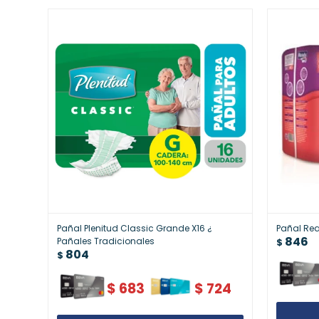
Pañal Plenitud Classic Grande X16 ¿
Pañal Re
846
Pañales Tradicionales
$
804
$
$
683
$
724