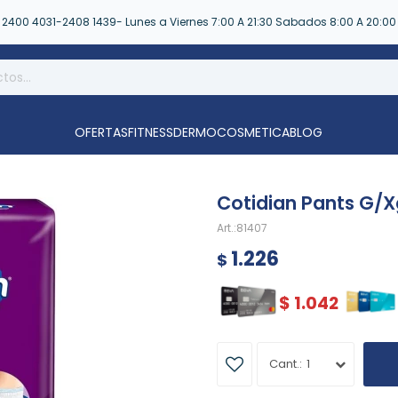
2400 4031-2408 1439- Lunes a Viernes 7:00 A 21:30 Sabados 8:00 A 20:00
OFERTAS
FITNESS
DERMOCOSMETICA
BLOG
Cotidian Pants G/X
81407
1.226
$
$
1.042
1