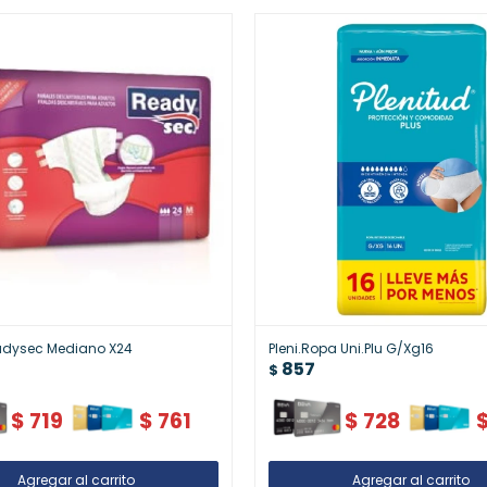
adysec Mediano X24
Pleni.Ropa Uni.Plu G/Xg16
857
$
$
719
$
761
$
728