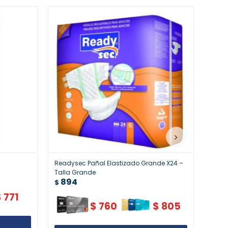
Readysec Pañal Elastizado Grande X24 –
Cotid
1.
Talla Grande
$
894
$
$
771
$
760
$
805