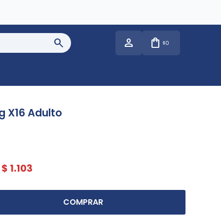
0
$
g X16 Adulto
$
1.103
COMPRAR