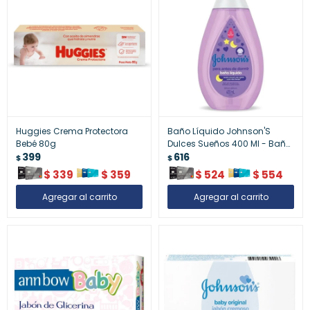
Huggies Crema Protectora
Baño Líquido Johnson'S
Bebé 80g
Dulces Sueños 400 Ml - Baño
399
Líquido Johnson¿S Dulces
616
$
$
Sueños 400 Ml
$
339
$
359
$
524
$
554