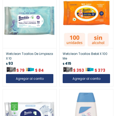
Wetclean Toallas De Limpieza
Wetclean Toallas Bebé X 100
X 10
Me
93
415
$
$
$
79
$
84
$
353
$
373