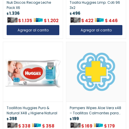
Nuk Discos Recoge Leche
Toalla Huggies Limp. Coti 96
Pack X6
3x2
1.336
496
$
$
$
1.135
$
1.202
$
422
$
446
Toallitas Huggies Puro &
Pampers Wipes Aloe Vera x48
Natural X48 ¿ Higiene Natural
– Toallitas Calmantes para
398
Bebés
199
$
$
$
338
$
358
$
169
$
179