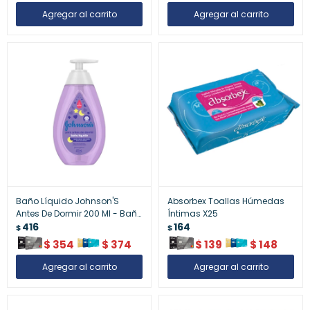
Baño Líquido Johnson'S
Absorbex Toallas Húmedas
Antes De Dormir 200 Ml - Baño
Íntimas X25
Líquido Johnson¿S Antes De
416
164
$
$
Dormir 200 Ml
$
354
$
374
$
139
$
148