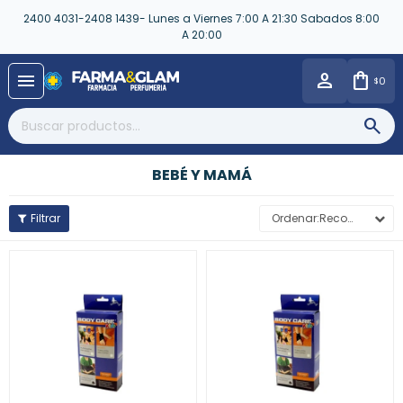
2400 4031-2408 1439- Lunes a Viernes 7:00 A 21:30 Sabados 8:00
A 20:00
close
menu
0
$
BEBÉ Y MAMÁ
Recomendados