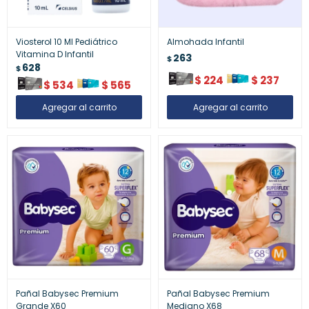
Viosterol 10 Ml Pediátrico
Almohada Infantil
Vitamina D Infantil
263
$
628
$
$
224
$
237
$
534
$
565
Pañal Babysec Premium
Pañal Babysec Premium
Grande X60
Mediano X68