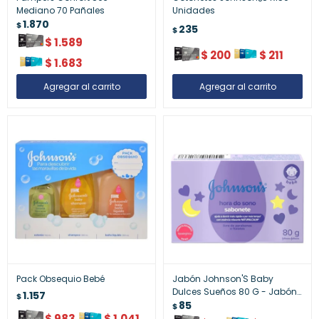
Mediano 70 Pañales
Unidades
1.870
$
235
$
$
1.589
$
200
$
211
$
1.683
Pack Obsequio Bebé
Jabón Johnson'S Baby
Dulces Sueños 80 G - Jabón
1.157
$
Johnson¿S Baby Dulces
85
$
Sueños 80 G
$
983
$
1.041