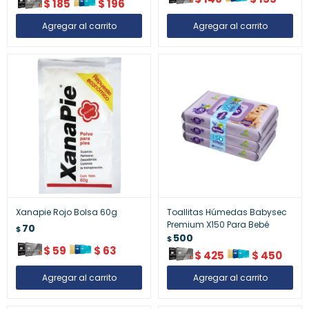
$
185
$
196
Xanapie Rojo Bolsa 60g
Toallitas Húmedas Babysec
Premium X150 Para Bebé
70
$
500
$
$
59
$
63
$
425
$
450