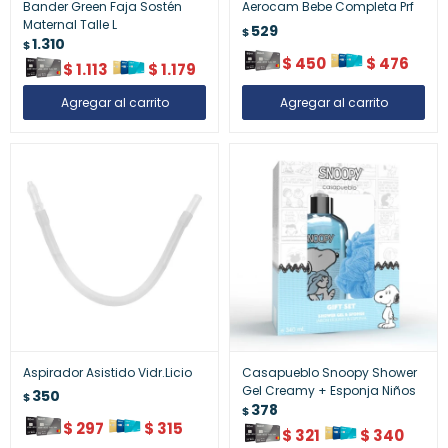
Bander Green Faja Sostén
Aerocam Bebe Completa Prf
Maternal Talle L
529
$
1.310
$
$
450
$
476
$
1.113
$
1.179
Aspirador Asistido Vidr.Licio
Casapueblo Snoopy Shower
Gel Creamy + Esponja Niños
350
$
378
$
$
297
$
315
$
321
$
340