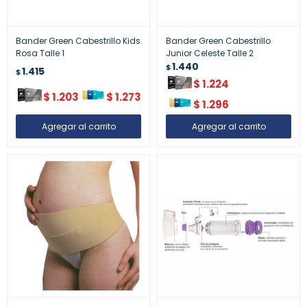
Bander Green Cabestrillo Kids
Bander Green Cabestrillo
Rosa Talle 1
Junior Celeste Talle 2
1.440
$
1.415
$
$
1.224
$
1.203
$
1.273
$
1.296