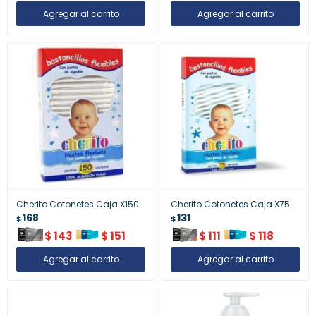
Cherito Cotonetes Caja X150
Cherito Cotonetes Caja X75
168
131
$
$
$
143
$
151
$
111
$
118