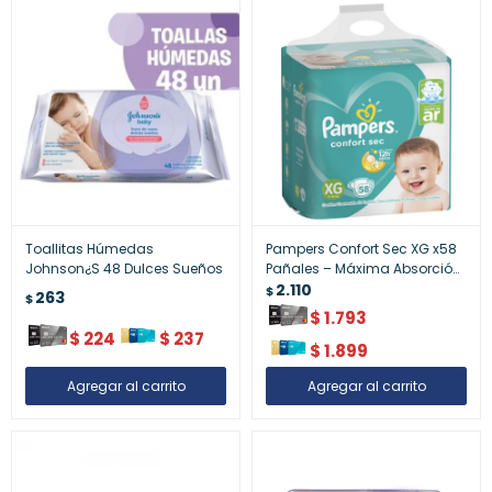
Toallitas Húmedas
Pampers Confort Sec XG x58
Johnson¿S 48 Dulces Sueños
Pañales – Máxima Absorción
y Protección
2.110
$
263
$
$
1.793
$
224
$
237
$
1.899