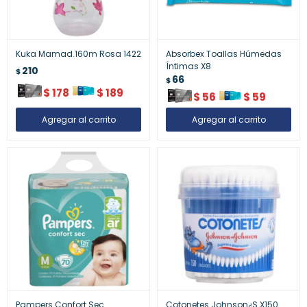
Kuka Mamad.160m Rosa 1422
Absorbex Toallas Húmedas
Íntimas X8
210
$
66
$
$
178
$
189
$
56
$
59
Pampers Confort Sec
Cotonetes Johnson¿S X150