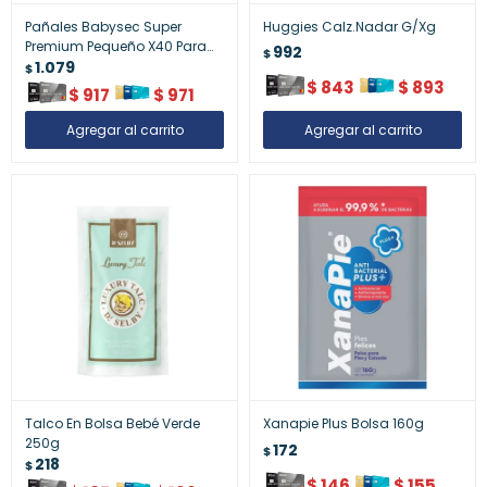
Pañales Babysec Super
Huggies Calz.Nadar G/Xg
Premium Pequeño X40 Para
992
$
Bebé
1.079
$
$
843
$
893
$
917
$
971
Talco En Bolsa Bebé Verde
Xanapie Plus Bolsa 160g
250g
172
$
218
$
$
146
$
155