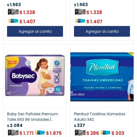
1.563
1.563
$
$
$
1.328
$
1.328
$
1.407
$
1.407
Baby Sec Pañales Premium
Plenitud Toallitas Húmedas
Talle XXG 96 Unidades |
Adulto X42
Protección Extrema y
2.084
337
$
$
Comodidad Total
$
1.771
$
1.875
$
286
$
303