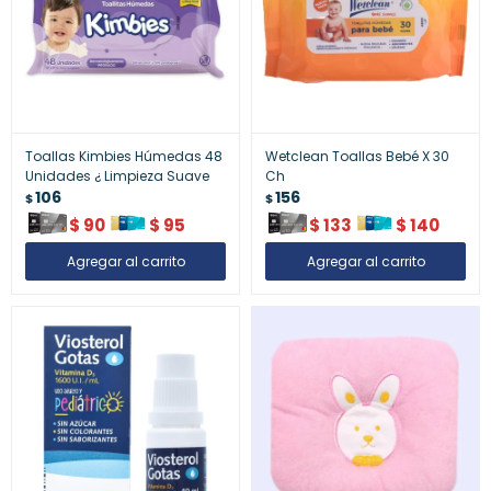
Toallas Kimbies Húmedas 48
Wetclean Toallas Bebé X 30
Unidades ¿ Limpieza Suave
Ch
106
156
$
$
$
90
$
95
$
133
$
140