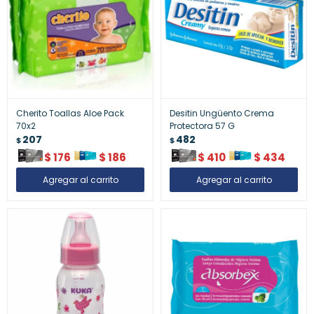
Cherito Toallas Aloe Pack
Desitin Ungüento Crema
70x2
Protectora 57 G
207
482
$
$
$
176
$
186
$
410
$
434