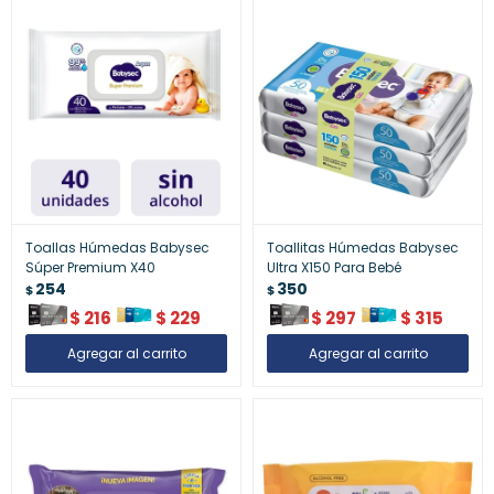
Toallas Húmedas Babysec
Toallitas Húmedas Babysec
Súper Premium X40
Ultra X150 Para Bebé
254
350
$
$
$
216
$
229
$
297
$
315