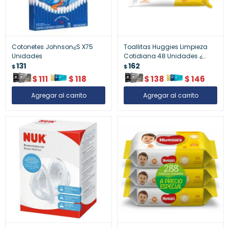
Cotonetes Johnson¿S X75
Toallitas Huggies Limpieza
Unidades
Cotidiana 48 Unidades ¿
131
Suavidad
162
$
$
$
111
$
118
$
138
$
146