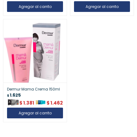
Dermur Mama Crema 150ml
1.625
$
$
1.381
$
1.462