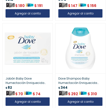
$
180
$
191
$
147
$
156
Jabón Baby Dove
Dove Shampoo Baby
Humectación Enriquecida
Humectación Enriquecida
75g
82
200ml – Cabello Infantil
344
$
$
$
70
$
74
$
292
$
310