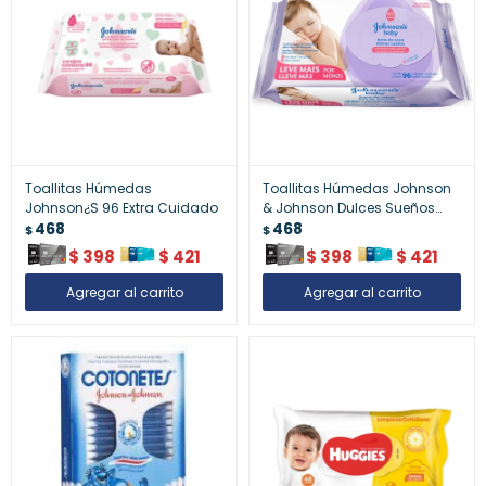
Toallitas Húmedas
Toallitas Húmedas Johnson
Johnson¿S 96 Extra Cuidado
& Johnson Dulces Sueños
468
x96 – Higiene Suave para
468
$
$
Bebés
$
398
$
421
$
398
$
421