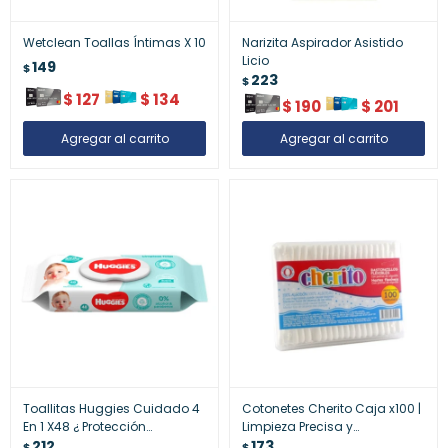
Wetclean Toallas Íntimas X 10
Narizita Aspirador Asistido
Licio
149
$
223
$
$
127
$
134
$
190
$
201
Toallitas Huggies Cuidado 4
Cotonetes Cherito Caja x100 |
En 1 X48 ¿ Protección
Limpieza Precisa y
Completa
212
Cuidadosa
173
$
$