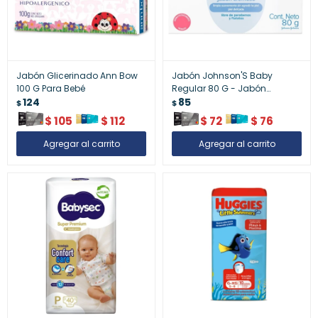
Jabón Glicerinado Ann Bow
Jabón Johnson'S Baby
100 G Para Bebé
Regular 80 G - Jabón
124
Johnson¿S Baby Regular 80
85
$
$
G
$
105
$
112
$
72
$
76