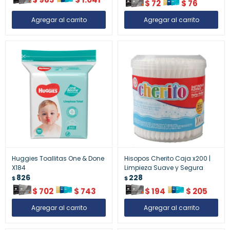
$
72
$
76
Huggies Toallitas One & Done
Hisopos Cherito Caja x200 |
X184
Limpieza Suave y Segura
826
228
$
$
$
702
$
743
$
194
$
205