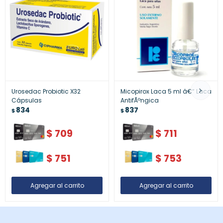
Urosedac Probiotic X32
Micopirox Laca 5 ml â€“ Laca
Cápsulas
AntifÃºngica
834
837
$
$
$
709
$
711
$
751
$
753