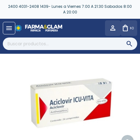
2400 4031-2408 1439- Lunes a Viernes 7:00 A 21:30 Sabados 8:00
A 20:00
close
menu
0
$