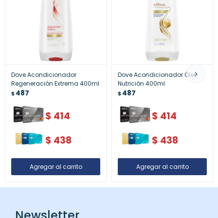
Dove Acondicionador
Dove Acondicionador Óleo
Regeneración Extrema 400ml
Nutrición 400ml
487
487
$
$
$
414
$
414
$
438
$
438
Newsletter