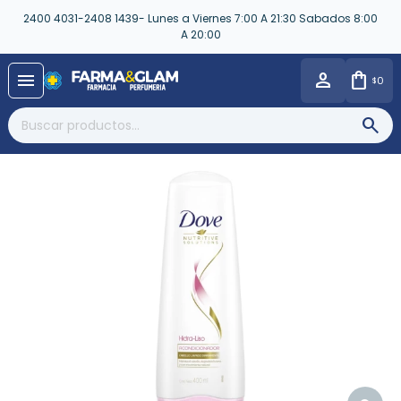
2400 4031-2408 1439- Lunes a Viernes 7:00 A 21:30 Sabados 8:00
A 20:00
close
menu
0
$