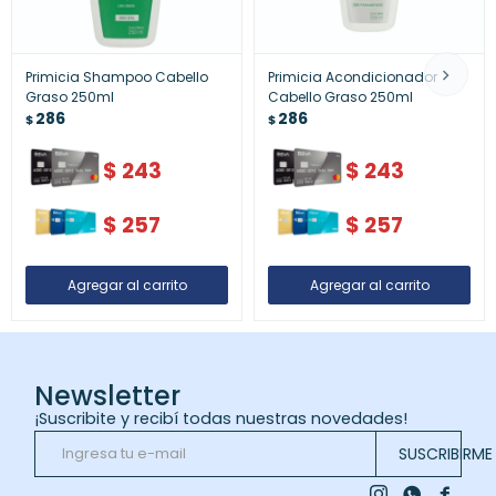
Primicia Shampoo Cabello
Primicia Acondicionador
Graso 250ml
Cabello Graso 250ml
286
286
$
$
$
243
$
243
$
257
$
257
Newsletter
¡Suscribite y recibí todas nuestras novedades!
SUSCRIBIRME


