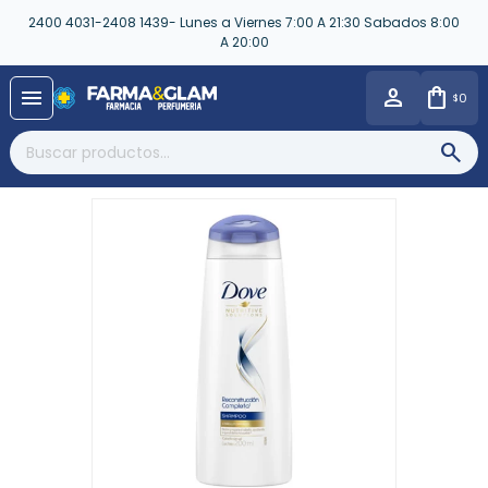
2400 4031-2408 1439- Lunes a Viernes 7:00 A 21:30 Sabados 8:00
A 20:00
close
menu
0
$