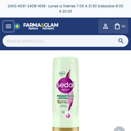
2400 4031-2408 1439- Lunes a Viernes 7:00 A 21:30 Sabados 8:00
A 20:00
close
menu
0
$