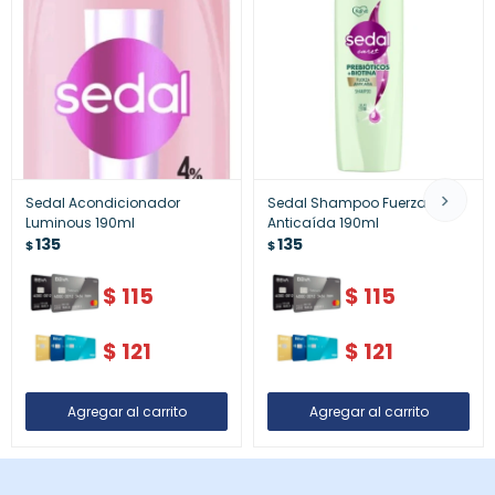
Sedal Acondicionador
Sedal Shampoo Fuerza
Luminous 190ml
Anticaída 190ml
135
135
$
$
$
115
$
115
$
121
$
121