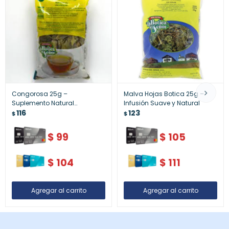
Congorosa 25g –
Malva Hojas Botica 25g –
Suplemento Natural
Infusión Suave y Natural
Tradicional
116
123
$
$
$
99
$
105
$
104
$
111