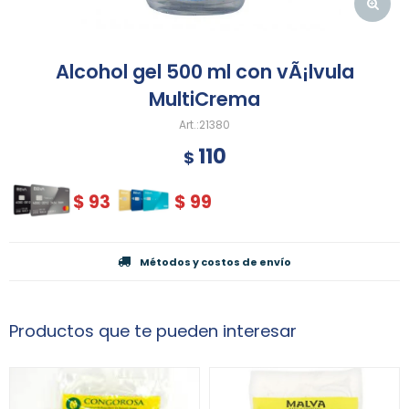
Alcohol gel 500 ml con vÃ¡lvula
MultiCrema
21380
110
$
$
93
$
99
Métodos y costos de envío
Productos que te pueden interesar