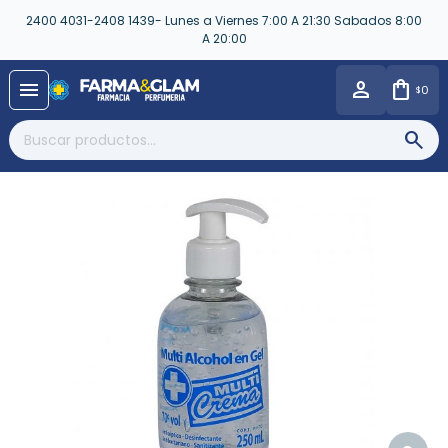
2400 4031-2408 1439- Lunes a Viernes 7:00 A 21:30 Sabados 8:00
A 20:00
close
menu
0
$