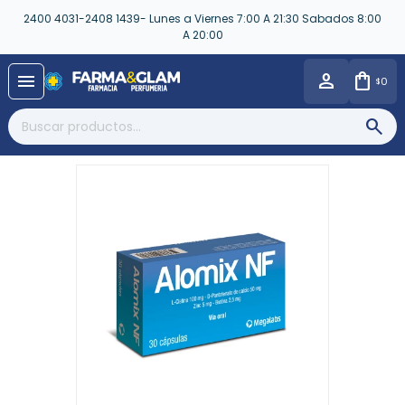
2400 4031-2408 1439- Lunes a Viernes 7:00 A 21:30 Sabados 8:00
A 20:00
close
menu
0
$