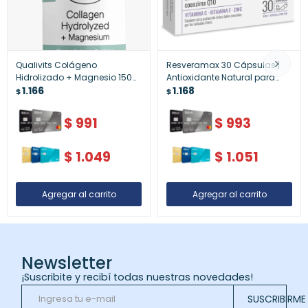
Qualivits Colágeno
Resveramax 30 Cápsulas |
Hidrolizado + Magnesio 150
Antioxidante Natural para
Cápsulas – Cuidado Óseo y
1.166
Salud Cardiovascular y
1.168
$
$
Articular Avanzado
Vitalidad
$
991
$
993
$
1.049
$
1.051
Newsletter
¡Suscribite y recibí todas nuestras novedades!
SUSCRIBIRME