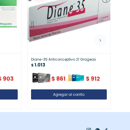
Diane-35 Anticonceptivo 21 Grageas
Vontr
1.013
Antih
$
1.
$
$
903
$
861
$
912