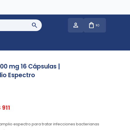
0
$
500 mg 16 Cápsulas |
lio Espectro
$
911
 amplio espectro para tratar infecciones bacterianas