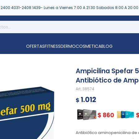
2400 4031-2408 1439- Lunes a Viernes 7:00 A 21:30 Sabados 8:00 A 20:00
OFERTAS
FITNESS
DERMOCOSMETICA
BLOG
Ampicilina Spefar 
Antibiótico de Amp
38574
1.012
$
$
860
Antibiótico aminopenicilina de