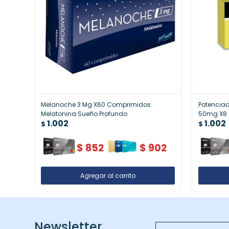
Melanoche 3 Mg X60 Comprimidos
Potenciad
Melatonina Sueño Profundo
50mg X8
1.002
1.002
$
$
$
852
$
902
Newsletter