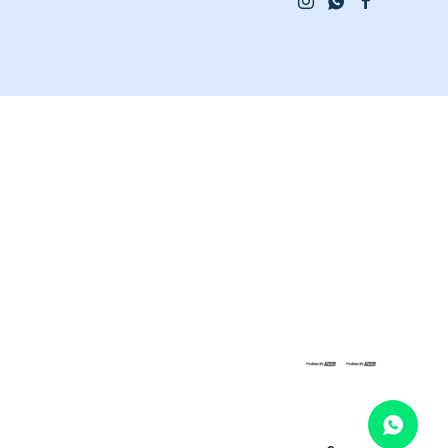


