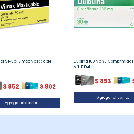
or Sexual Vimax Masticable
Dublina 100 Mg 30 Comprimidos
1.004
$
$
853
$
852
$
902