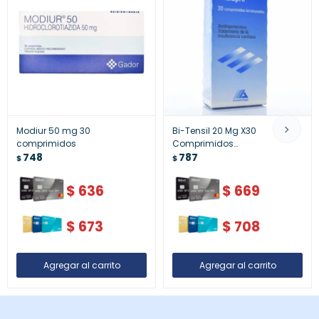
Modiur 50 mg 30
Bi-Tensil 20 Mg X30
comprimidos
Comprimidos
748
Antihipertensivo
787
$
$
$
636
$
669
$
673
$
708