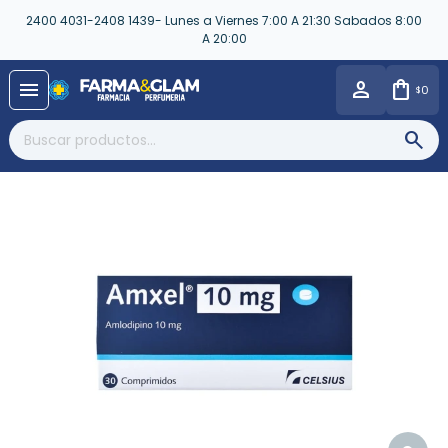
2400 4031-2408 1439- Lunes a Viernes 7:00 A 21:30 Sabados 8:00
A 20:00
close
menu
0
$