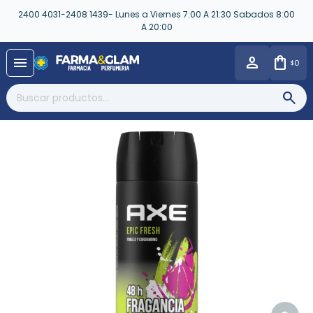
2400 4031-2408 1439- Lunes a Viernes 7:00 A 21:30 Sabados 8:00
A 20:00
close
menu
0
$