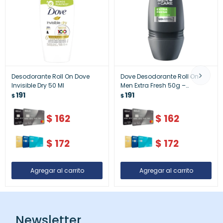
Desodorante Roll On Dove
Dove Desodorante Roll On
Invisible Dry 50 Ml
Men Extra Fresh 50g –
191
Frescura Prolongada
191
$
$
$
162
$
162
$
172
$
172
Newsletter