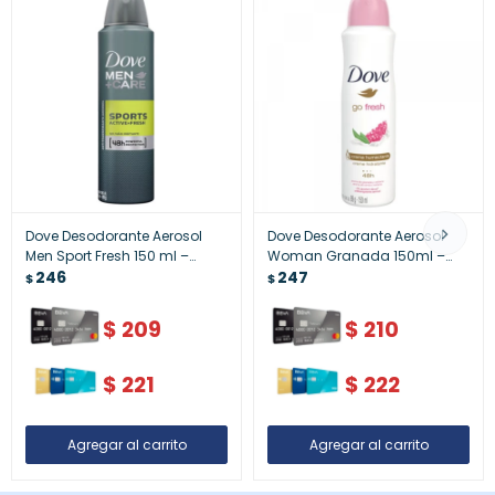
Dove Desodorante Aerosol
Dove Desodorante Aerosol
Men Sport Fresh 150 ml –
Woman Granada 150ml –
Frescura y Protección
246
Protección y Frescura
247
$
$
$
209
$
210
$
221
$
222