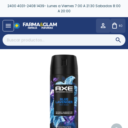
2400 4031-2408 1439- Lunes a Viernes 7:00 A 21:30 Sabados 8:00
A 20:00
close
menu
0
$