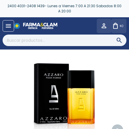
2400 4031-2408 1439- Lunes a Viernes 7:00 A 21:30 Sabados 8:00
A 20:00
close
menu
0
$