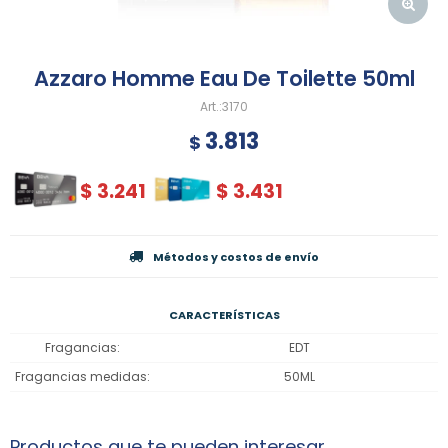
Azzaro Homme Eau De Toilette 50ml
3170
3.813
$
$
3.241
$
3.431
Métodos y costos de envío
CARACTERÍSTICAS
Fragancias
EDT
Fragancias medidas
50ML
Productos que te pueden interesar