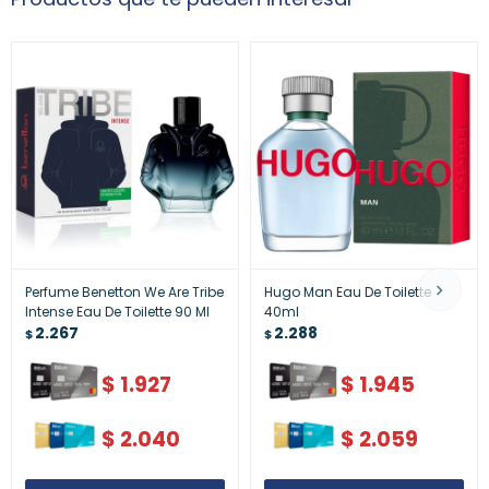
Perfume Benetton We Are Tribe
Hugo Man Eau De Toilette
Intense Eau De Toilette 90 Ml
40ml
2.267
2.288
$
$
$
1.927
$
1.945
$
2.040
$
2.059