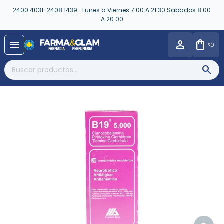
2400 4031-2408 1439- Lunes a Viernes 7:00 A 21:30 Sabados 8:00
A 20:00
close
menu
0
$