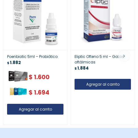
Poenbiotic 5ml – Probiótico
Eliptic Ofteno 5 ml – Gotas
1.882
oftálmicas
$
1.884
$
$
1.600
$
1.694