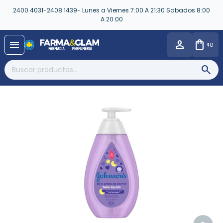
2400 4031-2408 1439- Lunes a Viernes 7:00 A 21:30 Sabados 8:00
A 20:00
close
menu
0
$