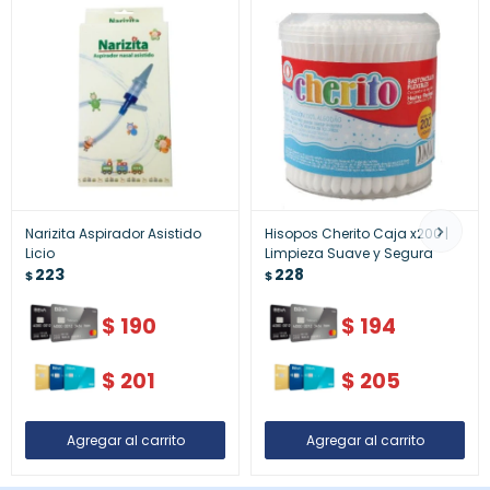
Narizita Aspirador Asistido
Hisopos Cherito Caja x200 |
Licio
Limpieza Suave y Segura
223
228
$
$
$
190
$
194
$
201
$
205