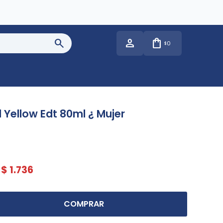
0
$
 Yellow Edt 80ml ¿ Mujer
$
1.736
COMPRAR