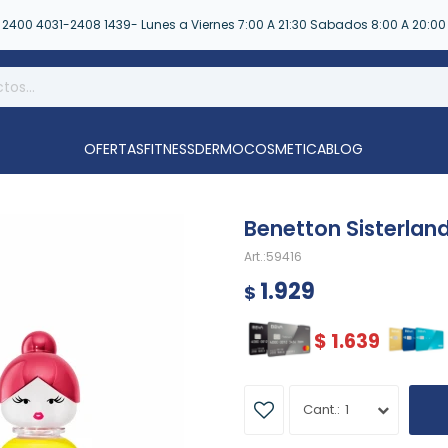
2400 4031-2408 1439- Lunes a Viernes 7:00 A 21:30 Sabados 8:00 A 20:00
OFERTAS
FITNESS
DERMOCOSMETICA
BLOG
Benetton Sisterland
59416
1.929
$
$
1.639
1