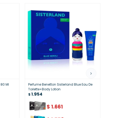
 80 Ml
Perfume Benetton Sisterland Blue Eau De
Benet
Toilette+Body Lotion
Mujer
1.954
2.
$
$
$
1.661