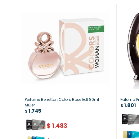
Perfume Benetton Colors Rose Edt 80ml
Paloma P
1.801
Mujer
$
1.745
$
$
1.483