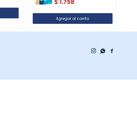
$
1.758


