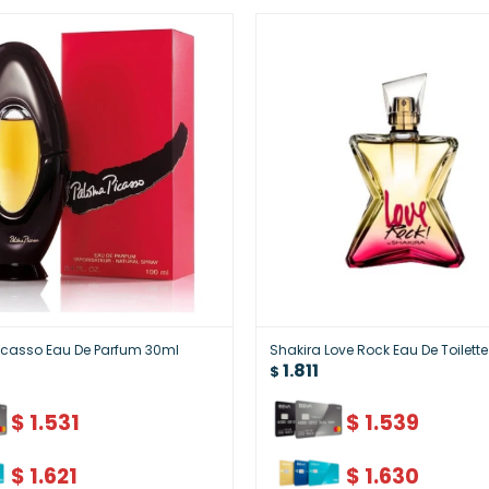
icasso Eau De Parfum 30ml
Shakira Love Rock Eau De Toilette
1.811
$
$
1.531
$
1.539
$
1.621
$
1.630