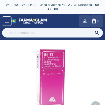
2400 4031-2408 1439- Lunes a Viernes 7:00 A 21:30 Sabados 8:00
A 20:00
close
menu
0
$