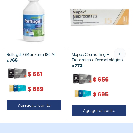
Reflugel S/Manzana 180 Ml
Mupax Crema 15 g –
766
Tratamiento Dermatológico
$
772
$
$
651
$
656
$
689
$
695