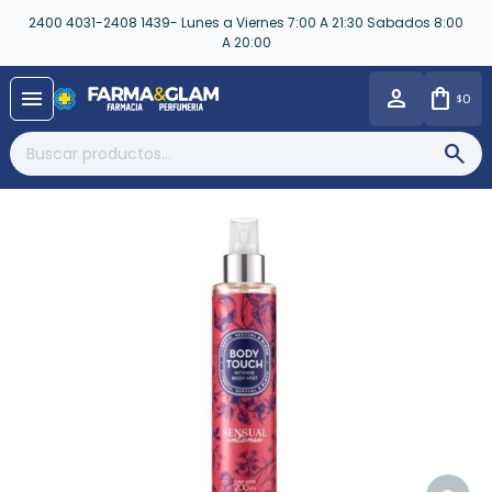
2400 4031-2408 1439- Lunes a Viernes 7:00 A 21:30 Sabados 8:00
A 20:00
close
menu
0
$