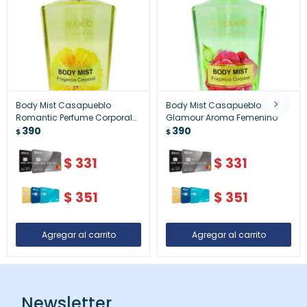
Body Mist Casapueblo
Body Mist Casapueblo
Romantic Perfume Corporal
Glamour Aroma Femenino
Mujer
390
390
$
$
$
331
$
331
$
351
$
351
Newsletter