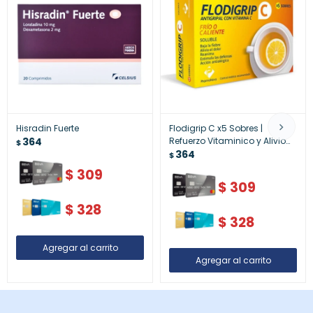
Hisradin Fuerte
Flodigrip C x5 Sobres |
364
Refuerzo Vitaminico y Alivio
$
de Síntomas de Resfrío
364
$
$
309
$
309
$
328
$
328