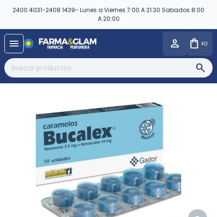
2400 4031-2408 1439- Lunes a Viernes 7:00 A 21:30 Sabados 8:00
A 20:00
close
menu
0
$