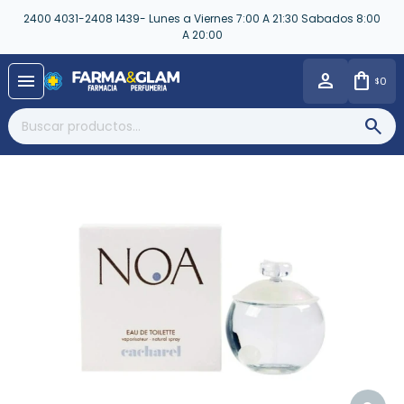
2400 4031-2408 1439- Lunes a Viernes 7:00 A 21:30 Sabados 8:00
A 20:00
close
menu
0
$