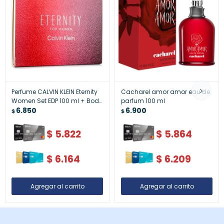
Perfume CALVIN KLEIN Eternity
Cacharel amor amor eau de
Women Set EDP 100 ml + Body
parfum 100 ml
Lotion 100 ml + Travel Spray
6.850
6.900
$
$
10 ml
$
5.822
$
5.864
$
6.164
$
6.209