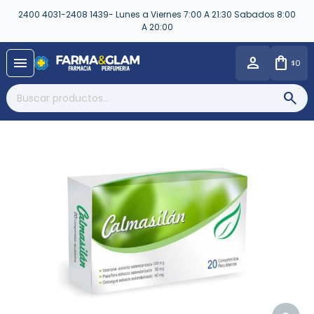
2400 4031-2408 1439- Lunes a Viernes 7:00 A 21:30 Sabados 8:00
A 20:00
close
menu
0
$