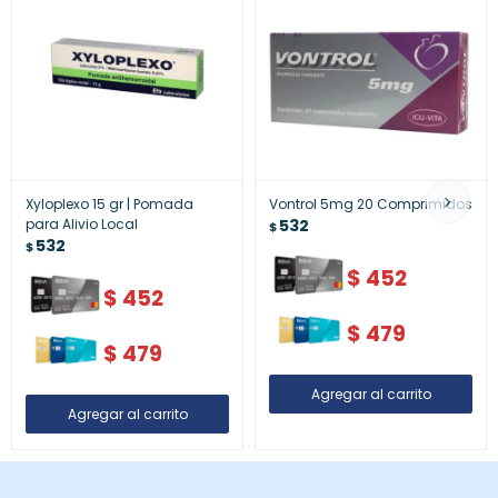
Xyloplexo 15 gr | Pomada
Vontrol 5mg 20 Comprimidos
para Alivio Local
532
$
532
$
$
452
$
452
$
479
$
479