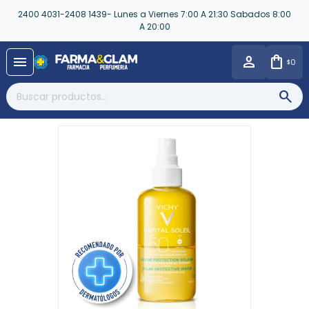
2400 4031-2408 1439- Lunes a Viernes 7:00 A 21:30 Sabados 8:00
A 20:00
close
menu
0
$