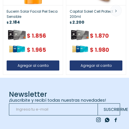
Eucerin Solar Facial Piel Seca
Capital Soleil Cell Protect
Sensible
200ml
2.184
2.200
$
$
$
1.856
$
1.870
$
1.965
$
1.980
Newsletter
¡Suscribite y recibí todas nuestras novedades!
SUSCRIBIRME


