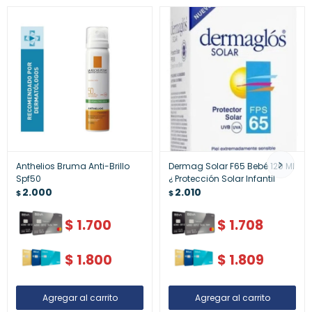
Anthelios Bruma Anti-Brillo
Dermag Solar F65 Bebé 120 Ml
Spf50
¿ Protección Solar Infantil
2.000
2.010
$
$
$
1.700
$
1.708
$
1.800
$
1.809