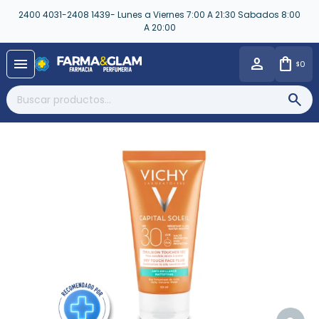
2400 4031-2408 1439- Lunes a Viernes 7:00 A 21:30 Sabados 8:00
A 20:00
close
menu
0
$