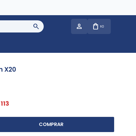
0
$
n X20
113
COMPRAR