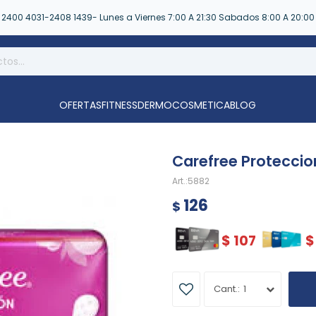
2400 4031-2408 1439- Lunes a Viernes 7:00 A 21:30 Sabados 8:00 A 20:00
OFERTAS
FITNESS
DERMOCOSMETICA
BLOG
Carefree Proteccio
5882
126
$
$
107
$
1