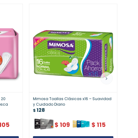
s 20
Mimosa Toallas Clásicas x16 – Suavidad
Siemp
12
resca
y Cuidado Diario
$
128
$
105
$
109
$
115