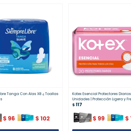
ibre Tanga Con Alas X8 ¿ Toallas
Kotex Esencial Protectores Diario
as
Unidades | Protección Ligera y F
117
$
$
96
$
102
$
99
$