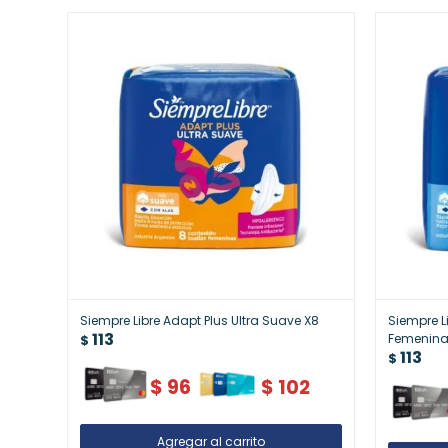
Siempre Libre Adapt Plus Ultra Suave X8
Siempre L
113
Femenin
$
113
$
$
96
$
102