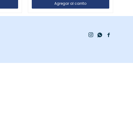


