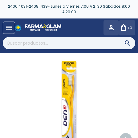
2400 4031-2408 1439- Lunes a Viernes 7:00 A 21:30 Sabados 8:00
A 20:00
close
menu
0
$