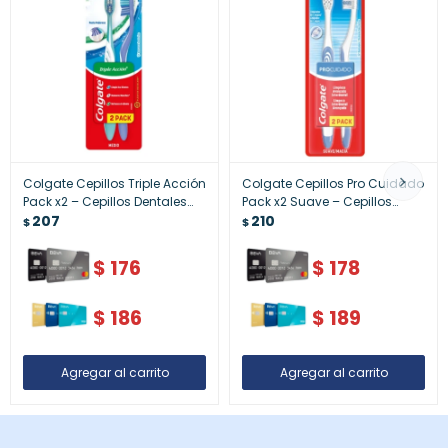
Colgate Cepillos Triple Acción
Colgate Cepillos Pro Cuidado
Pack x2 – Cepillos Dentales
Pack x2 Suave – Cepillos
Multiuso
207
Dentales Profesionales
210
$
$
$
176
$
178
$
186
$
189