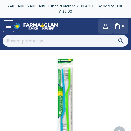
2400 4031-2408 1439- Lunes a Viernes 7:00 A 21:30 Sabados 8:00
A 20:00
close
menu
0
$