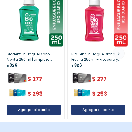
Biodent Enjuague Diario
Bio Dent Enjuague Diario
Menta 250 ml | Limpieza
Frutilla 250ml – Frescura y
Suave y Fresca
326
Protección Diaria
326
$
$
$
277
$
277
$
293
$
293