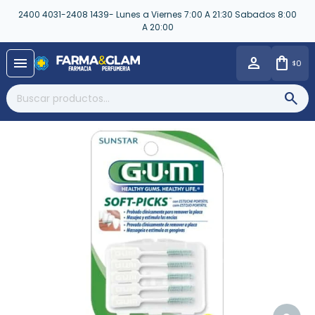
2400 4031-2408 1439- Lunes a Viernes 7:00 A 21:30 Sabados 8:00
A 20:00
close
menu
0
$