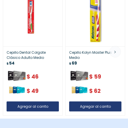
Cepillo Dental Colgate
Cepillo Kolyn Master Plus
Clásico Adulto Medio
Medio
54
69
$
$
$
46
$
59
$
49
$
62