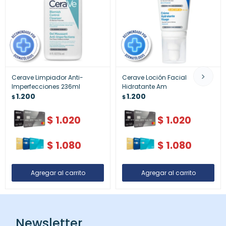
Cerave Limpiador Anti-
Cerave Loción Facial
Imperfecciones 236ml
Hidratante Am
1.200
1.200
$
$
$
1.020
$
1.020
$
1.080
$
1.080
Newsletter