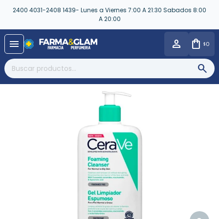
2400 4031-2408 1439- Lunes a Viernes 7:00 A 21:30 Sabados 8:00
A 20:00
close
menu
0
$