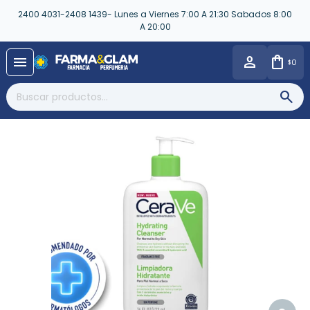
2400 4031-2408 1439- Lunes a Viernes 7:00 A 21:30 Sabados 8:00
A 20:00
close
menu
0
$