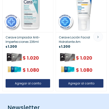
Cerave Limpiador Anti-
Cerave Loción Facial
Imperfecciones 236ml
Hidratante Am
1.200
1.200
$
$
$
1.020
$
1.020
$
1.080
$
1.080
Newsletter