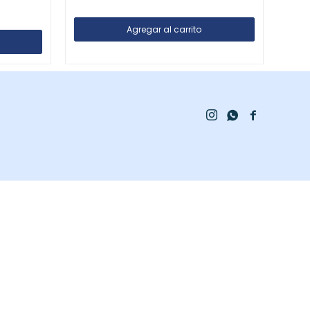


