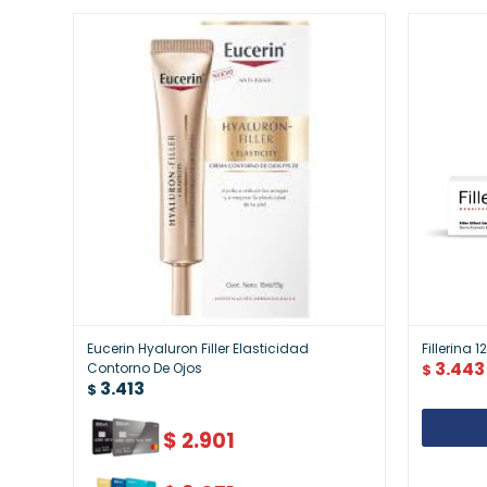
Eucerin Hyaluron Filler Elasticidad
Fillerina 
3.443
Contorno De Ojos
$
3.413
$
$
2.901