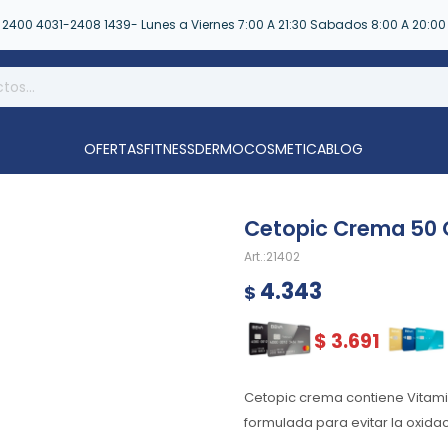
2400 4031-2408 1439- Lunes a Viernes 7:00 A 21:30 Sabados 8:00 A 20:00
OFERTAS
FITNESS
DERMOCOSMETICA
BLOG
Cetopic Crema 50 
21402
4.343
$
$
3.691
Cetopic crema contiene Vitami
formulada para evitar la oxidac