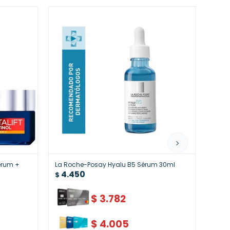
Sérum +
La Roche-Posay Hyalu B5 Sérum 30ml
Eucer
4.450
4.
$
$
$
3.782
$
4.005