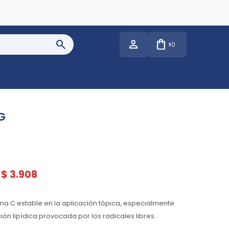
0
$
G
$
3.908
na C estable en la aplicación tópica, especialmente
ión lipídica provocada por los radicales libres.