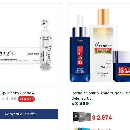
12 Lip Cream Grado 4
Revitalift Retinol Antiarrugas + 
4.590
Defensa Uv
$
24
3.499
$
$
2.974