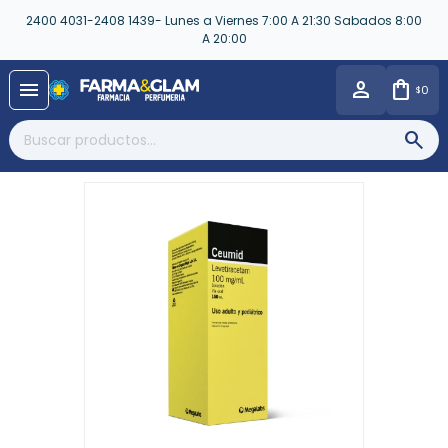
2400 4031-2408 1439- Lunes a Viernes 7:00 A 21:30 Sabados 8:00
A 20:00
close
menu
0
$