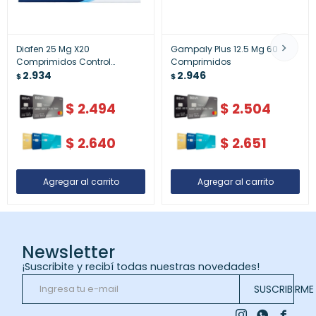
Diafen 25 Mg X20
Gampaly Plus 12.5 Mg 60
Comprimidos Control
Comprimidos
Glucosa
2.934
2.946
$
$
$
2.494
$
2.504
$
2.640
$
2.651
Newsletter
¡Suscribite y recibí todas nuestras novedades!
SUSCRIBIRME


