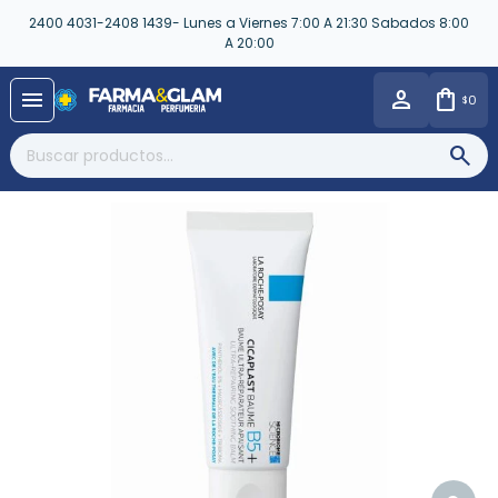
2400 4031-2408 1439- Lunes a Viernes 7:00 A 21:30 Sabados 8:00
A 20:00
close
menu
0
$