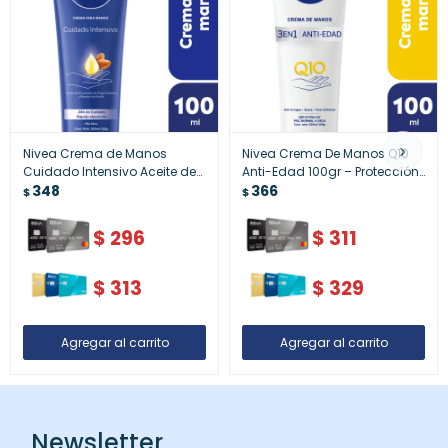
Nivea Crema de Manos
Nivea Crema De Manos Q10
Cuidado Intensivo Aceite de
Anti-Edad 100gr – Protección
Almendras y Manteca de
348
Y Rejuvenecimiento
366
$
$
Karité Piel Seca 100 ml –
Crema hidratante para
$
296
$
311
manos
$
313
$
329
Newsletter