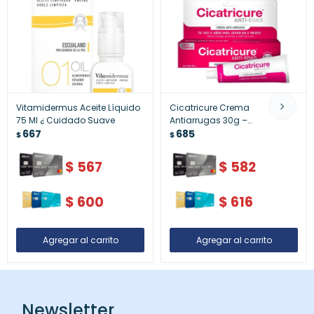
Vitamidermus Aceite Líquido
Cicatricure Crema
75 Ml ¿ Cuidado Suave
Antiarrugas 30g –
667
Rejuvenecimiento Facial
685
$
$
$
567
$
582
$
600
$
616
Newsletter