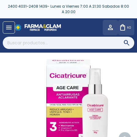
2400 4031-2408 1439- Lunes a Viernes 7:00 A 21:30 Sabados 8:00
A 20:00
close
menu
0
$