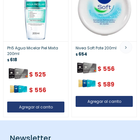
Ph5 Agua Micelar Piel Mixta
Nivea Soft Pote 200ml
200ml
654
$
618
$
$
556
$
525
$
589
$
556
Newsletter