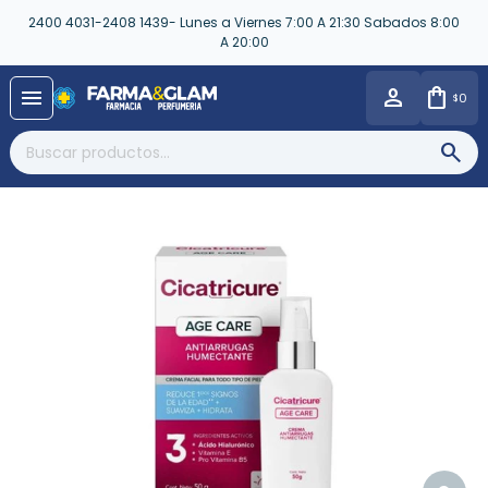
2400 4031-2408 1439- Lunes a Viernes 7:00 A 21:30 Sabados 8:00
A 20:00
close
menu
0
$