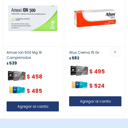
Amoxi Ion 500 Mg 16
Afus Crema 15 Gr
Comprimidos
582
$
539
$
$
495
$
458
$
524
$
485