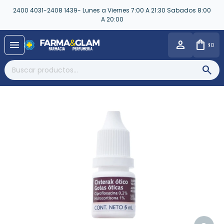
2400 4031-2408 1439- Lunes a Viernes 7:00 A 21:30 Sabados 8:00
A 20:00
close
menu
0
$